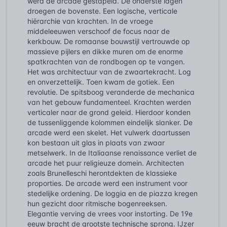
werd de arcade gestapeld. De onderste lagen
droegen de bovenste. Een logische, verticale
hiërarchie van krachten. In de vroege
middeleeuwen verschoof de focus naar de
kerkbouw. De romaanse bouwstijl vertrouwde op
massieve pijlers en dikke muren om de enorme
spatkrachten van de rondbogen op te vangen.
Het was architectuur van de zwaartekracht. Log
en onverzettelijk. Toen kwam de gotiek. Een
revolutie. De spitsboog veranderde de mechanica
van het gebouw fundamenteel. Krachten werden
verticaler naar de grond geleid. Hierdoor konden
de tussenliggende kolommen eindelijk slanker. De
arcade werd een skelet. Het vulwerk daartussen
kon bestaan uit glas in plaats van zwaar
metselwerk. In de Italiaanse renaissance verliet de
arcade het puur religieuze domein. Architecten
zoals Brunelleschi herontdekten de klassieke
proporties. De arcade werd een instrument voor
stedelijke ordening. De loggia en de piazza kregen
hun gezicht door ritmische bogenreeksen.
Elegantie verving de vrees voor instorting. De 19e
eeuw bracht de grootste technische sprong. IJzer