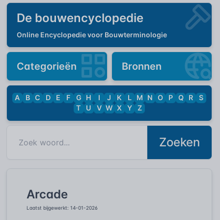
De bouwencyclopedie
Online Encyclopedie voor Bouwterminologie
Categorieën
Bronnen
A
B
C
D
E
F
G
H
I
J
K
L
M
N
O
P
Q
R
S
T
U
V
W
X
Y
Z
Zoeken
Arcade
Laatst bijgewerkt: 14-01-2026