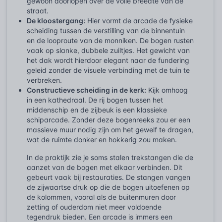
gewoon doorlopen over de volle breedte van de
straat.
De kloostergang:
Hier vormt de arcade de fysieke
scheiding tussen de verstilling van de binnentuin
en de looproute van de monniken. De bogen rusten
vaak op slanke, dubbele zuiltjes. Het gewicht van
het dak wordt hierdoor elegant naar de fundering
geleid zonder de visuele verbinding met de tuin te
verbreken.
Constructieve scheiding in de kerk:
Kijk omhoog
in een kathedraal. De rij bogen tussen het
middenschip en de zijbeuk is een klassieke
schiparcade. Zonder deze bogenreeks zou er een
massieve muur nodig zijn om het gewelf te dragen,
wat de ruimte donker en hokkerig zou maken.
In de praktijk zie je soms stalen trekstangen die de
aanzet van de bogen met elkaar verbinden. Dit
gebeurt vaak bij restauraties. De stangen vangen
de zijwaartse druk op die de bogen uitoefenen op
de kolommen, vooral als de buitenmuren door
zetting of ouderdom niet meer voldoende
tegendruk bieden. Een arcade is immers een