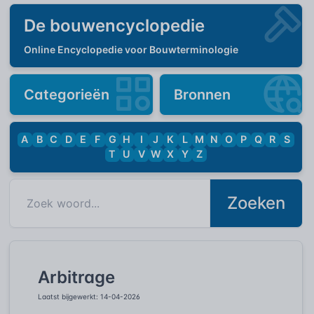
De bouwencyclopedie
Online Encyclopedie voor Bouwterminologie
Categorieën
Bronnen
A
B
C
D
E
F
G
H
I
J
K
L
M
N
O
P
Q
R
S
T
U
V
W
X
Y
Z
Zoeken
Arbitrage
Laatst bijgewerkt: 14-04-2026