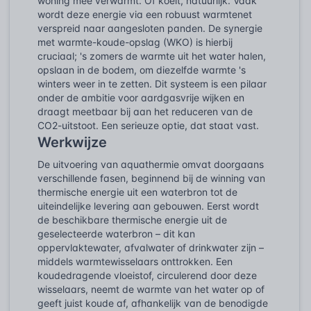
woning mee verwarmt. Of koelt, natuurlijk. Vaak
wordt deze energie via een robuust warmtenet
verspreid naar aangesloten panden. De synergie
met warmte-koude-opslag (WKO) is hierbij
cruciaal; 's zomers de warmte uit het water halen,
opslaan in de bodem, om diezelfde warmte 's
winters weer in te zetten. Dit systeem is een pilaar
onder de ambitie voor aardgasvrije wijken en
draagt meetbaar bij aan het reduceren van de
CO2-uitstoot. Een serieuze optie, dat staat vast.
Werkwijze
De uitvoering van aquathermie omvat doorgaans
verschillende fasen, beginnend bij de winning van
thermische energie uit een waterbron tot de
uiteindelijke levering aan gebouwen. Eerst wordt
de beschikbare thermische energie uit de
geselecteerde waterbron – dit kan
oppervlaktewater, afvalwater of drinkwater zijn –
middels warmtewisselaars onttrokken. Een
koudedragende vloeistof, circulerend door deze
wisselaars, neemt de warmte van het water op of
geeft juist koude af, afhankelijk van de benodigde