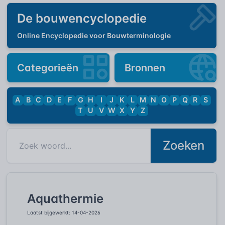
De bouwencyclopedie
Online Encyclopedie voor Bouwterminologie
Categorieën
Bronnen
A
B
C
D
E
F
G
H
I
J
K
L
M
N
O
P
Q
R
S
T
U
V
W
X
Y
Z
Zoeken
Aquathermie
Laatst bijgewerkt: 14-04-2026