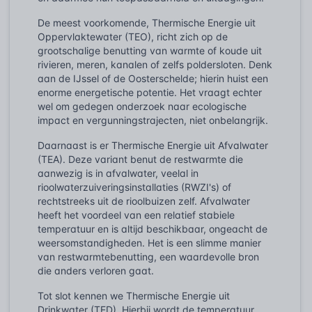
De meest voorkomende, Thermische Energie uit
Oppervlaktewater (TEO), richt zich op de
grootschalige benutting van warmte of koude uit
rivieren, meren, kanalen of zelfs poldersloten. Denk
aan de IJssel of de Oosterschelde; hierin huist een
enorme energetische potentie. Het vraagt echter
wel om gedegen onderzoek naar ecologische
impact en vergunningstrajecten, niet onbelangrijk.
Daarnaast is er Thermische Energie uit Afvalwater
(TEA). Deze variant benut de restwarmte die
aanwezig is in afvalwater, veelal in
rioolwaterzuiveringsinstallaties (RWZI's) of
rechtstreeks uit de rioolbuizen zelf. Afvalwater
heeft het voordeel van een relatief stabiele
temperatuur en is altijd beschikbaar, ongeacht de
weersomstandigheden. Het is een slimme manier
van restwarmtebenutting, een waardevolle bron
die anders verloren gaat.
Tot slot kennen we Thermische Energie uit
Drinkwater (TED). Hierbij wordt de temperatuur