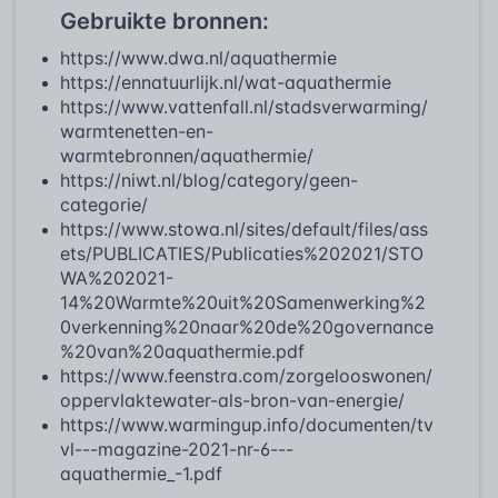
Gebruikte bronnen:
https://www.dwa.nl/aquathermie
https://ennatuurlijk.nl/wat-aquathermie
https://www.vattenfall.nl/stadsverwarming/
warmtenetten-en-
warmtebronnen/aquathermie/
https://niwt.nl/blog/category/geen-
categorie/
https://www.stowa.nl/sites/default/files/ass
ets/PUBLICATIES/Publicaties%202021/STO
WA%202021-
14%20Warmte%20uit%20Samenwerking%2
0verkenning%20naar%20de%20governance
%20van%20aquathermie.pdf
https://www.feenstra.com/zorgelooswonen/
oppervlaktewater-als-bron-van-energie/
https://www.warmingup.info/documenten/tv
vl---magazine-2021-nr-6---
aquathermie_-1.pdf