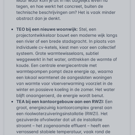
Maar waar kom je dit in het dagelijks leven nu
tegen, en hoe werkt het concreet, buiten de
technische beschrijvingen om? Het is vaak minder
abstract dan je denkt.
TEO bij een nieuwe woonwijk:
Stel, een
projectontwikkelaar bouwt een moderne wijk langs
een rivier of een brede stadsgracht. In plaats van
individuele cv-ketels, kiest men voor een collectief
systeem. Grote warmtewisselaars, subtiel
weggewerkt in het water, onttrekken de warmte of
koude. Een centrale energiecentrale met
warmtepompen pompt deze energie op, waarna
een lokaal warmtenet de aangesloten woningen
van warmte voor vloerverwarming voorziet in de
winter en passieve koeling in de zomer. Het water
blijft onaangeroerd, de energie wordt benut.
TEA bij een kantoorgebouw aan een RWZI:
Een
groot, energiezuinig kantoorcomplex grenst aan
een rioolwaterzuiveringsinstallatie (RWZI). Het
gezuiverde afvalwater dat uit de installatie
stroomt – het zogenaamde effluent – heeft een
verrassend stabiele temperatuur, vaak rond de