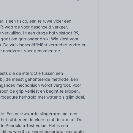
er is een risico, een te ruwe vloer een
 R-waarde voor geschoeid verkeer,
vervuiling. In een droge hal volstaat R9,
 gaat om grip onder druk. Wie kiest voor
De wrijvingscoëfficiënt verandert zodra er
t de noodzaak voor genormeerde
sts die de interactie tussen een
rbij de meest gehanteerde methode. Een
lingshoek mechanisch wordt vergroot. Voor
oon de grip verliest en begint te slippen,
rocedure herhaald met water als glijmiddel,
ode. Een verzwaarde slingerarm met een
 het rubber en de vloer remt de arm af. De
e Pendulum Test Value. Het is een
ndities wordt zo kwantificeerbaar gemaakt