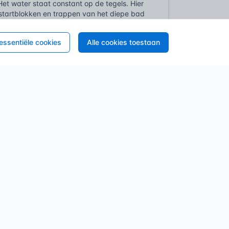
et water staat constant op de tegels. Hier
e startblokken en trappen van het diepe bad
lak is bijna korrelig om de waterfilm te
 essentiële cookies
Alle cookies toestaan
g.
dden en karren wordt te groot. Bovendien
sen veiligheid en onderhoudsgemak.
d van vloeren. Er staat nergens een tabel
r mag geen onaanvaardbaar risico op vallen
 3 verplicht hen tot het voeren van een
or de gezondheid. Een gladde vloer in een
 verzekeraars en rechters naar de stand der
? Het toepassen van de juiste
 cruciaal. Wie een R9-tegel legt in een