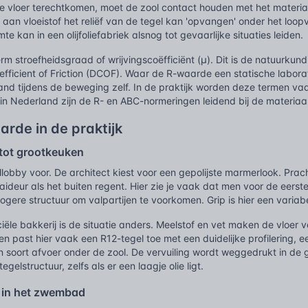
de vloer terechtkomen, moet de zool contact houden met het materia
 aan vloeistof het reliëf van de tegel kan 'opvangen' onder het lo
te kan in een olijfoliefabriek alsnog tot gevaarlijke situaties leiden.
rm stroefheidsgraad of wrijvingscoëfficiënt (µ). Dit is de natuurkun
ficient of Friction (DCOF). Waar de R-waarde een statische laborato
and tijdens de beweging zelf. In de praktijk worden deze termen va
in Nederland zijn de R- en ABC-normeringen leidend bij de materiaa
arde in de praktijk
tot grootkeuken
ellobby voor. De architect kiest voor een gepolijste marmerlook. Pr
raaideur als het buiten regent. Hier zie je vaak dat men voor de eers
ogere structuur om valpartijen te voorkomen. Grip is hier een variabe
ële bakkerij is de situatie anders. Meelstof en vet maken de vloer ve
 past hier vaak een R12-tegel toe met een duidelijke profilering, ee
n soort afvoer onder de zool. De vervuiling wordt weggedrukt in de
gelstructuur, zelfs als er een laagje olie ligt.
 in het zwembad