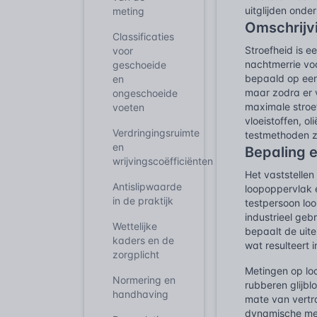
uitglijden ond
meting
Omschrijv
Classificaties
Stroefheid is ee
voor
nachtmerrie vo
geschoeide
bepaald op een 
en
maar zodra er v
ongeschoeide
maximale stroe
voeten
vloeistoffen, o
Verdringingsruimte
testmethoden z
en
Bepaling e
wrijvingscoëfficiënten
Het vaststellen
Antislipwaarde
loopoppervlak 
in de praktijk
testpersoon loo
industrieel geb
Wettelijke
bepaalt de uite
kaders en de
wat resulteert i
zorgplicht
Metingen op lo
Normering en
rubberen glijbl
handhaving
mate van vertr
dynamische met