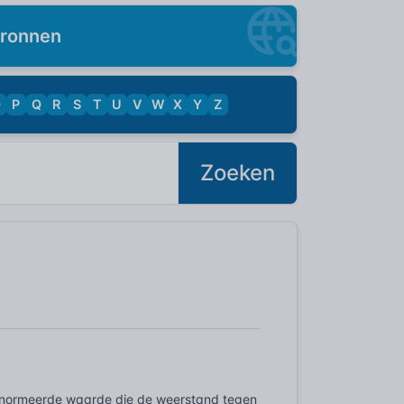
ronnen
O
P
Q
R
S
T
U
V
W
X
Y
Z
Zoeken
genormeerde waarde die de weerstand tegen