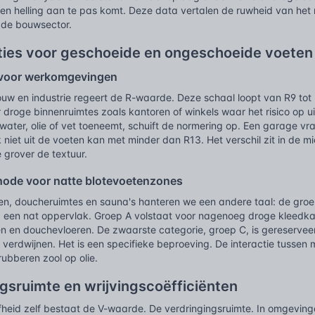
een helling aan te pas komt. Deze data vertalen de ruwheid van het
 de bouwsector.
aties voor geschoeide en ongeschoeide voeten
 voor werkomgevingen
sbouw en industrie regeert de R-waarde. Deze schaal loopt van R9 tot
droge binnenruimtes zoals kantoren of winkels waar het risico op ui
 water, olie of vet toeneemt, schuift de normering op. Een garage vra
 niet uit de voeten kan met minder dan R13. Het verschil zit in de 
 grover de textuur.
ode voor natte blotevoetenzones
, doucheruimtes en sauna's hanteren we een andere taal: de groepe
p een nat oppervlak. Groep A volstaat voor nagenoeg droge kleedk
en douchevloeren. De zwaarste categorie, groep C, is gereservee
r verdwijnen. Het is een specifieke beproeving. De interactie tussen
rubberen zool op olie.
gsruimte en wrijvingscoëfficiënten
fheid zelf bestaat de V-waarde. De verdringingsruimte. In omgeving