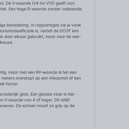
al. De V-waarde (V4 tot V10) geeft aan
opvlak. Een hoge R-waarde zonder voldoende
dige benadering. In rapportages zie je vaak
riumclassificatie is, vertelt de DCOF iets
ak door elkaar gebruikt, maar voor de wet-
lkeuze.
achtig, maar met een R9-waarde is het een
te meters overstapt op een inloopmat of een
le factor.
rraderlijk glad. Een gladde vloer is hier
n V-waarde van 4 of hoger. Dit reliëf
 groeven. De schoen houdt zo grip op de