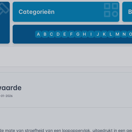
Categorieën
B
A
B
C
D
E
F
G
H
I
J
K
L
M
N
waarde
4-01-2026
de mate van stroefheid van een loopoppervlak, uitgedrukt in een 