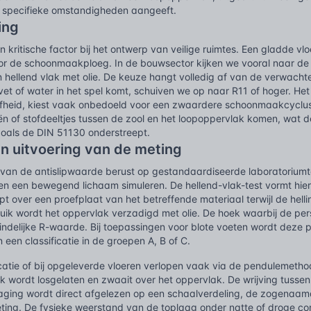
er specifieke omstandigheden aangeeft.
ing
n kritische factor bij het ontwerp van veilige ruimtes. Een gladde vlo
or de schoonmaakploeg. In de bouwsector kijken we vooral naar de
hellend vlak met olie. De keuze hangt volledig af van de verwachte 
et of water in het spel komt, schuiven we op naar R11 of hoger. Het
fheid, kiest vaak onbedoeld voor een zwaardere schoonmaakcyclus. 
liën of stofdeeltjes tussen de zool en het loopoppervlak komen, wa
oals de DIN 51130 onderstreept.
n uitvoering van de meting
 van de antislipwaarde berust op gestandaardiseerde laboratoriumte
en een bewegend lichaam simuleren. De hellend-vlak-test vormt hie
pt over een proefplaat van het betreffende materiaal terwijl de hel
ruik wordt het oppervlak verzadigd met olie. De hoek waarbij de pers
indelijke R-waarde. Bij toepassingen voor blote voeten wordt deze p
n een classificatie in de groepen A, B of C.
catie of bij opgeleverde vloeren verlopen vaak via de pendulemeth
ok wordt losgelaten en zwaait over het oppervlak. De wrijving tussen
aging wordt direct afgelezen op een schaalverdeling, de zogenaamd
ing. De fysieke weerstand van de toplaag onder natte of droge co