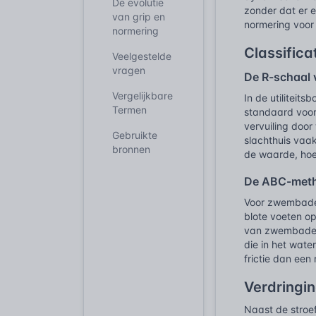
De evolutie
zonder dat er 
van grip en
normering voor
normering
Classific
Veelgestelde
vragen
De R-schaal
Vergelijkbare
In de utiliteit
Termen
standaard voor 
vervuiling door
Gebruikte
slachthuis vaak
bronnen
de waarde, hoe
De ABC-meth
Voor zwembaden
blote voeten o
van zwembaden 
die in het wate
frictie dan een 
Verdringin
Naast de stroe