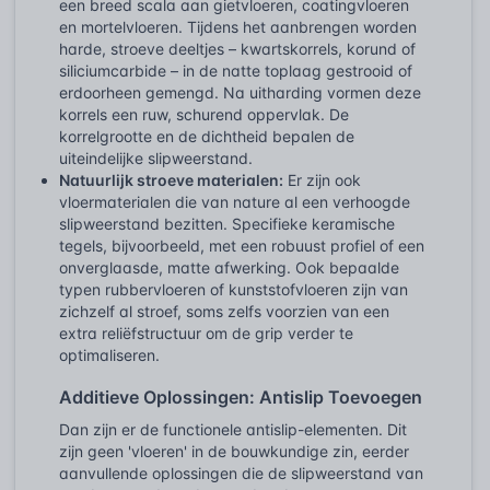
een breed scala aan gietvloeren, coatingvloeren
en mortelvloeren. Tijdens het aanbrengen worden
harde, stroeve deeltjes – kwartskorrels, korund of
siliciumcarbide – in de natte toplaag gestrooid of
erdoorheen gemengd. Na uitharding vormen deze
korrels een ruw, schurend oppervlak. De
korrelgrootte en de dichtheid bepalen de
uiteindelijke slipweerstand.
Natuurlijk stroeve materialen:
Er zijn ook
vloermaterialen die van nature al een verhoogde
slipweerstand bezitten. Specifieke keramische
tegels, bijvoorbeeld, met een robuust profiel of een
onverglaasde, matte afwerking. Ook bepaalde
typen rubbervloeren of kunststofvloeren zijn van
zichzelf al stroef, soms zelfs voorzien van een
extra reliëfstructuur om de grip verder te
optimaliseren.
Additieve Oplossingen: Antislip Toevoegen
Dan zijn er de functionele antislip-elementen. Dit
zijn geen 'vloeren' in de bouwkundige zin, eerder
aanvullende oplossingen die de slipweerstand van