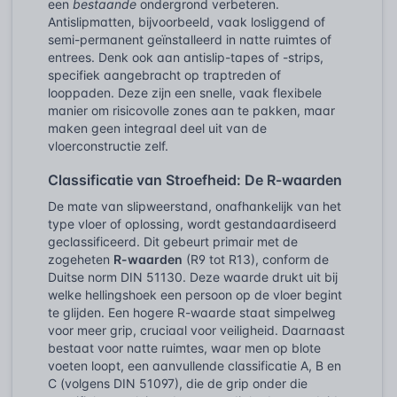
een
bestaande
ondergrond verbeteren.
Antislipmatten, bijvoorbeeld, vaak losliggend of
semi-permanent geïnstalleerd in natte ruimtes of
entrees. Denk ook aan antislip-tapes of -strips,
specifiek aangebracht op traptreden of
looppaden. Deze zijn een snelle, vaak flexibele
manier om risicovolle zones aan te pakken, maar
maken geen integraal deel uit van de
vloerconstructie zelf.
Classificatie van Stroefheid: De R-waarden
De mate van slipweerstand, onafhankelijk van het
type vloer of oplossing, wordt gestandaardiseerd
geclassificeerd. Dit gebeurt primair met de
zogeheten
R-waarden
(R9 tot R13), conform de
Duitse norm DIN 51130. Deze waarde drukt uit bij
welke hellingshoek een persoon op de vloer begint
te glijden. Een hogere R-waarde staat simpelweg
voor meer grip, cruciaal voor veiligheid. Daarnaast
bestaat voor natte ruimtes, waar men op blote
voeten loopt, een aanvullende classificatie A, B en
C (volgens DIN 51097), die de grip onder die