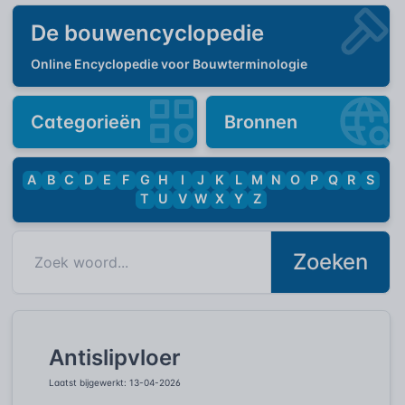
De bouwencyclopedie
Online Encyclopedie voor Bouwterminologie
Categorieën
Bronnen
A
B
C
D
E
F
G
H
I
J
K
L
M
N
O
P
Q
R
S
T
U
V
W
X
Y
Z
Zoeken
Antislipvloer
Laatst bijgewerkt: 13-04-2026