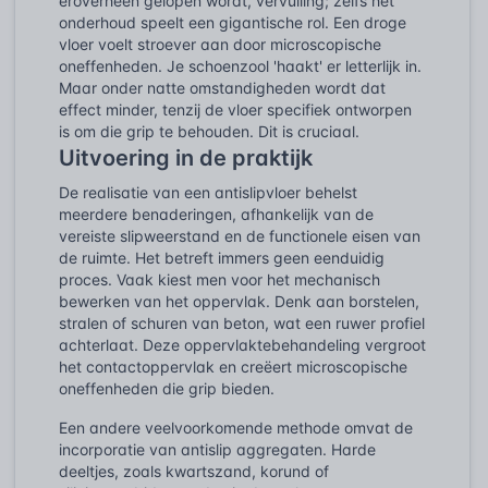
eroverheen gelopen wordt, vervuiling; zelfs het
onderhoud speelt een gigantische rol. Een droge
vloer voelt stroever aan door microscopische
oneffenheden. Je schoenzool 'haakt' er letterlijk in.
Maar onder natte omstandigheden wordt dat
effect minder, tenzij de vloer specifiek ontworpen
is om die grip te behouden. Dit is cruciaal.
Uitvoering in de praktijk
De realisatie van een antislipvloer behelst
meerdere benaderingen, afhankelijk van de
vereiste slipweerstand en de functionele eisen van
de ruimte. Het betreft immers geen eenduidig
proces. Vaak kiest men voor het mechanisch
bewerken van het oppervlak. Denk aan borstelen,
stralen of schuren van beton, wat een ruwer profiel
achterlaat. Deze oppervlaktebehandeling vergroot
het contactoppervlak en creëert microscopische
oneffenheden die grip bieden.
Een andere veelvoorkomende methode omvat de
incorporatie van antislip aggregaten. Harde
deeltjes, zoals kwartszand, korund of