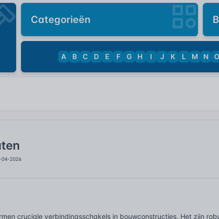
Categorieën
B
A
B
C
D
E
F
G
H
I
J
K
L
M
N
aten
3-04-2026
men cruciale verbindingsschakels in bouwconstructies. Het zijn rob