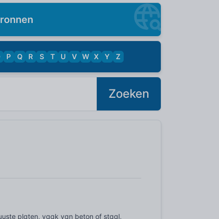
ronnen
O
P
Q
R
S
T
U
V
W
X
Y
Z
Zoeken
uuste platen, vaak van beton of staal,