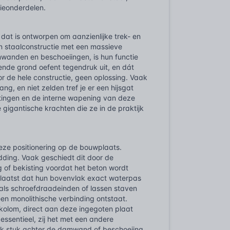
tieonderdelen.
dat is ontworpen om aanzienlijke trek- en
n staalconstructie met een massieve
mwanden en beschoeiingen, is hun functie
ende grond oefent tegendruk uit, en dát
or de hele constructie, geen oplossing. Vaak
g, en niet zelden tref je er een hijsgat
tingen en de interne wapening van deze
 gigantische krachten die ze in de praktijk
eze positionering op de bouwplaats.
edding. Vaak geschiedt dit door de
 of bekisting voordat het beton wordt
plaatst dat hun bovenvlak exact waterpas
als schroefdraadeinden of lassen staven
een monolithische verbinding ontstaat.
 kolom, direct aan deze ingegoten plaat
essentieel, zij het met een andere
ink stuk achter de damwand of beschoeiing