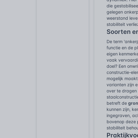
die gestabilis
gelegen ankerp
weerstand leve
stabiliteit ver
Soorten e
De term 'anker
functie en de 
eigen kenmerke
vaak vervaardig
doel? Een onwri
constructie-el
mogelijk maakt.
varianten zijn 
over te dragen 
staalconstruct
betreft de
gron
kunnen zijn, k
ingegraven, ach
bovenop deze p
stabiliteit be
Praktijkv