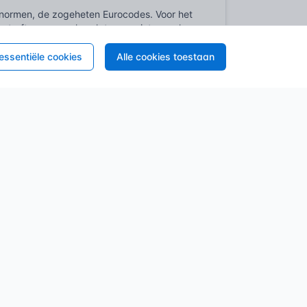
-normen, de zogeheten Eurocodes. Voor het
betreft – waar ankerplaten een integraal
NEN-EN 1993
structies) en
(Eurocode 3
en voor het bepalen van de benodigde
 essentiële cookies
Alle cookies toestaan
riaties, moet voldoen aan de daarin gestelde
gswijze, zodat de beoogde
ke doel? Een duurzaam, veilig én bruikbaar
ndamenteel in de bouw, zo oud als de
en al ingenieuze methoden om stenen te
len beugels of zelfs ingenieuze
bare verbinding, was er altijd.
element kennen, is pas echt tot bloei
n gewapend beton in de negentiende en
gekende mogelijkheden met zich mee, maar
len kolom moest immers stevig op een
r andere elementen. Dit was het moment
orpen ankerplaten.