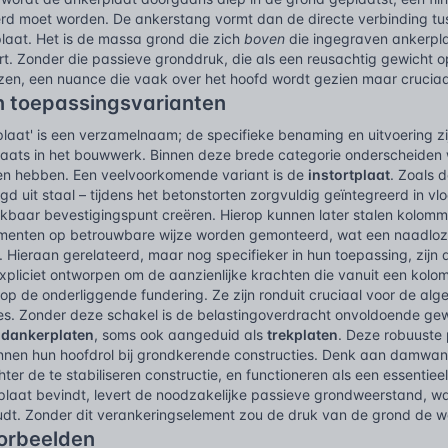
eerd moet worden. De ankerstang vormt dan de directe verbinding 
laat. Het is de massa grond die zich
boven
die ingegraven ankerpla
rt. Zonder die passieve gronddruk, die als een reusachtig gewicht 
liezen, een nuance die vaak over het hoofd wordt gezien maar cruciaal 
n toepassingsvarianten
plaat' is een verzamelnaam; de specifieke benaming en uitvoering 
plaats in het bouwwerk. Binnen deze brede categorie onderscheiden 
n hebben. Een veelvoorkomende variant is de
instortplaat
. Zoals 
d uit staal – tijdens het betonstorten zorgvuldig geïntegreerd in v
kbaar bevestigingspunt creëren. Hierop kunnen later stalen kolomme
ementen op betrouwbare wijze worden gemonteerd, wat een naadloze
 Hieraan gerelateerd, maar nog specifieker in hun toepassing, zijn
expliciet ontworpen om de aanzienlijke krachten die vanuit een kolo
op de onderliggende fundering. Ze zijn ronduit cruciaal voor de alge
ies. Zonder deze schakel is de belastingoverdracht onvoldoende g
dankerplaten
, soms ook aangeduid als
trekplaten
. Deze robuuste 
ennen hun hoofdrol bij grondkerende constructies. Denk aan damwa
ter de te stabiliseren constructie, en functioneren als een essentie
laat bevindt, levert de noodzakelijke passieve grondweerstand, 
houdt. Zonder dit verankeringselement zou de druk van de grond 
oorbeelden