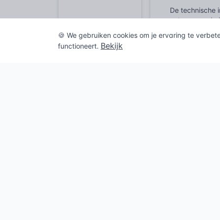
De technische 
ontwerp en de b
onderdeel van 
🍪 We gebruiken cookies om je ervaring te verbet
voor staalcons
Bekijk
functioneert.
sterkte, stijfh
eisen betreffe
krachtsoverdrac
bouwwerk.
Historisch
De noodzaak om
menselijke amb
verbinden of h
zwaluwstaartver
Echter, de anke
gekomen met de
twintigste eeu
ook de eis voor
betonnen funde
waarop de rudi