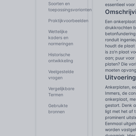
Soorten en
essentieel voo
toepassingsvarianten
Omschrijv
Praktijkvoorbeelden
Een ankerplaat
drukkrachten b
Wettelijke
betonfundering
kaders en
ronduit ingenie
normeringen
houdt de plaat 
is zo'n plaat v
Historische
aan; puur voor
ontwikkeling
platen? Die var
moeten opvange
Veelgestelde
Uitvoering
vragen
Ankerplaten, e
Vergelijkbare
Immers, de cons
Termen
ankerplaat, me
gestort. Denk 
Gebruikte
ligt met het a
bronnen
prominent uitst
Eenmaal uitgeh
worden vastgela
dynamiek. Hier