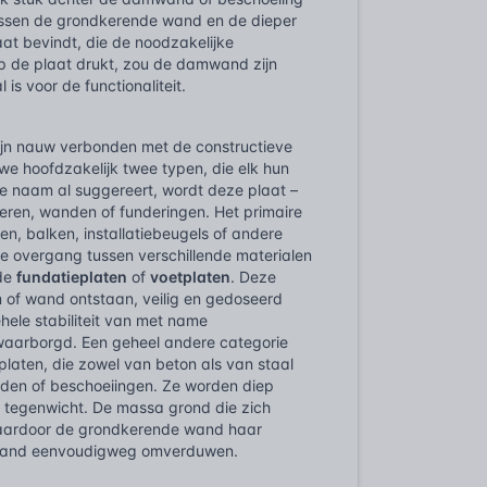
tussen de grondkerende wand en de dieper
at bevindt, die de noodzakelijke
op de plaat drukt, zou de damwand zijn
is voor de functionaliteit.
zijn nauw verbonden met de constructieve
we hoofdzakelijk twee typen, die elk hun
de naam al suggereert, wordt deze plaat –
loeren, wanden of funderingen. Het primaire
n, balken, installatiebeugels of andere
 overgang tussen verschillende materialen
 de
fundatieplaten
of
voetplaten
. Deze
m of wand ontstaan, veilig en gedoseerd
hele stabiliteit van met name
ewaarborgd. Een geheel andere categorie
platen, die zowel van beton als van staal
nden of beschoeiingen. Ze worden diep
el tegenwicht. De massa grond die zich
waardoor de grondkerende wand haar
de wand eenvoudigweg omverduwen.