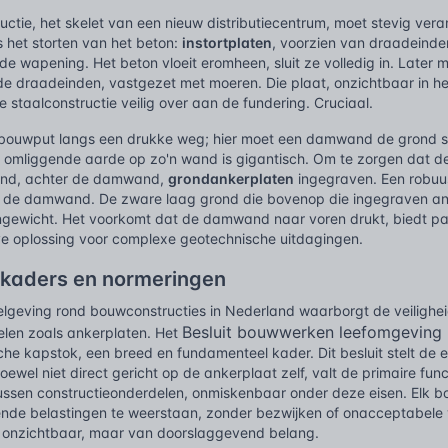
uctie, het skelet van een nieuw distributiecentrum, moet stevig vera
ns het storten van het beton:
instortplaten
, voorzien van draadeinden
e wapening. Het beton vloeit eromheen, sluit ze volledig in. Later
de draadeinden, vastgezet met moeren. Die plaat, onzichtbaar in he
 staalconstructie veilig over aan de fundering. Cruciaal.
bouwput langs een drukke weg; hier moet een damwand de grond s
 omliggende aarde op zo'n wand is gigantisch. Om te zorgen dat d
ond, achter de damwand,
grondankerplaten
ingegraven. Een robuu
 de damwand. De zware laag grond die bovenop die ingegraven anke
ngewicht. Het voorkomt dat de damwand naar voren drukt, biedt pa
eve oplossing voor complexe geotechnische uitdagingen.
e kaders en normeringen
lgeving rond bouwconstructies in Nederland waarborgt de veiligheid e
Besluit bouwwerken leefomgeving 
elen zoals ankerplaten. Het
ische kapstok, een breed en fundamenteel kader. Dit besluit stelt de 
wel niet direct gericht op de ankerplaat zelf, valt de primaire func
ussen constructieonderdelen, onmiskenbaar onder deze eisen. Elk 
ende belastingen te weerstaan, zonder bezwijken of onacceptabele 
ak onzichtbaar, maar van doorslaggevend belang.