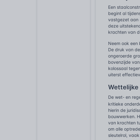
Een staalconstr
begint al tijde
vastgezet aan d
deze uitsteken
krachten van de
Neem ook een 
De druk van de
ongeroerde gr
bovenzijde van
kolossaal tege
uiterst effecti
Wettelijk
De wet- en rege
kritieke onderd
hierin de jurid
bouwwerken. Hoe
van krachten t
om alle optred
sleutelrol, va