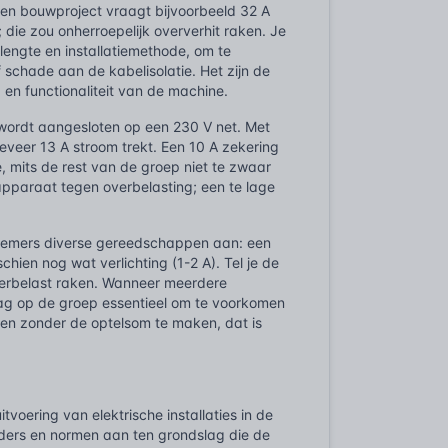
en bouwproject vraagt bijvoorbeeld 32 A
 die zou onherroepelijk oververhit raken. Je
lengte en installatiemethode, om te
schade aan de kabelisolatie. Het zijn de
 en functionaliteit van de machine.
 wordt aangesloten op een 230 V net. Met
veer 13 A stroom trekt. Een 10 A zekering
ze, mits de rest van de groep niet te zwaar
pparaat tegen overbelasting; een te lage
nemers diverse gereedschappen aan: een
chien nog wat verlichting (1-2 A). Tel je de
verbelast raken. Wanneer meerdere
raag op de groep essentieel om te voorkomen
ggen zonder de optelsom te maken, dat is
oering van elektrische installaties in de
kaders en normen aan ten grondslag die de