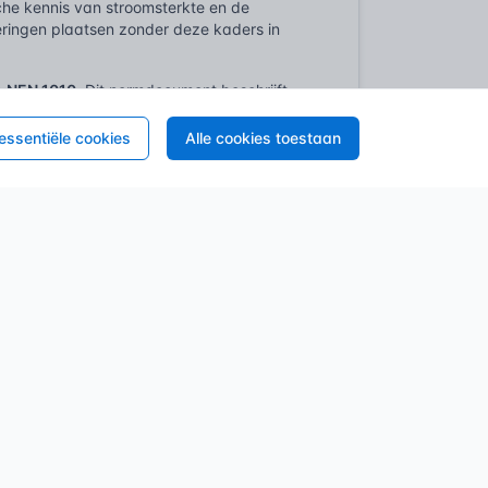
ische kennis van stroomsterkte en de
eringen plaatsen zonder deze kaders in
e
NEN 1010
. Dit normdocument beschrijft
 beveiligingstoestellen, en
 en installatieautomaten, en de maximale
 essentiële cookies
Alle cookies toestaan
n stroomsterkte, uitgedrukt in ampères. De
 hoe je een installatie beschermt tegen te
ormt de wettelijke basis. Hoewel het BBL
, verwijst het wel impliciet naar de NEN
s in gebouwen, en de NEN 1010 wordt
uwe bouw en ingrijpende renovaties ben je
aaraan deze veiligheid wordt getoetst.
in de praktijk volgt men nagenoeg altijd de
ie, van een simpele lichtschakelaar tot een
 gevaar voor oververhitting, brand of