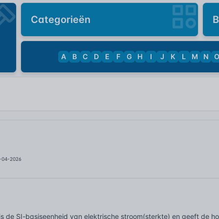
Categorieën
B
A
B
C
D
E
F
G
H
I
J
K
L
M
N
3-04-2026
s de SI-basiseenheid van elektrische stroom(sterkte) en geeft de ho