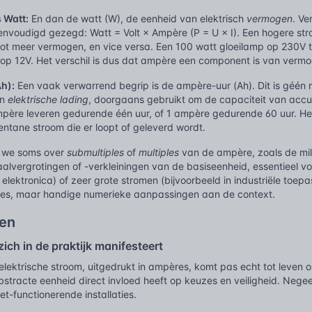
 Watt:
En dan de watt (W), de eenheid van elektrisch
vermogen
. Ve
envoudigd gezegd: Watt = Volt × Ampère (P = U × I). Een hogere str
 tot meer vermogen, en vice versa. Een 100 watt gloeilamp op 230V 
op 12V. Het verschil is dus dat ampère een component is van vermog
h):
Een vaak verwarrend begrip is de ampère-uur (Ah). Dit is géén 
an
elektrische lading
, doorgaans gebruikt om de capaciteit van accu
ampère leveren gedurende één uur, of 1 ampère gedurende 60 uur. He
entane stroom die er loopt of geleverd wordt.
n we soms over
submultiples
of
multiples
van de ampère, zoals de mill
lvergrotingen of -verkleiningen van de basiseenheid, essentieel vo
n elektronica) of zeer grote stromen (bijvoorbeeld in industriële toepa
res, maar handige numerieke aanpassingen aan de context.
en
ch in de praktijk manifesteert
elektrische stroom, uitgedrukt in ampères, komt pas echt tot leven op
abstracte eenheid direct invloed heeft op keuzes en veiligheid. Negeer
et-functionerende installaties.