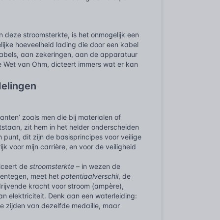
n deze stroomsterkte, is het onmogelijk een
telijke hoeveelheid lading die door een kabel
n kabels, aan zekeringen, aan de apparatuur
de Wet van Ohm, dicteert immers wat er kan
delingen
anten’ zoals men die bij materialen of
staan, zit hem in het helder onderscheiden
unt, dit zijn de basisprincipes voor veilige
ijk voor mijn carrière, en voor de veiligheid
iceert de
stroomsterkte
– in wezen de
arentegen, meet het
potentiaalverschil
, de
 drijvende kracht voor stroom (ampère),
 elektriciteit. Denk aan een waterleiding:
ee zijden van dezelfde medaille, maar