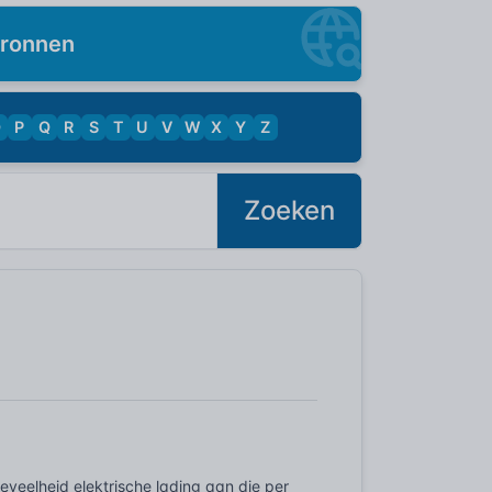
ronnen
O
P
Q
R
S
T
U
V
W
X
Y
Z
Zoeken
eveelheid elektrische lading aan die per