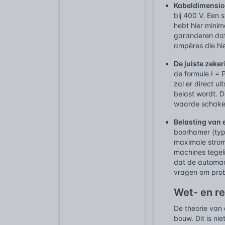
Kabeldimensio
bij 400 V. Een 
hebt hier minim
garanderen dat
ampères die hie
De juiste zeker
de formule I =
zal er direct u
belast wordt. 
waarde schakel
Belasting van
boorhamer (typi
maximale strom
machines tegel
dat de automaat
vragen om pro
Wet- en r
De theorie van 
bouw. Dit is ni