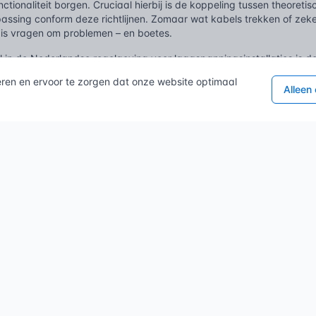
unctionaliteit borgen. Cruciaal hierbij is de koppeling tussen theoret
passing conform deze richtlijnen. Zomaar wat kabels trekken of zek
 is vragen om problemen – en boetes.
l in de Nederlandse regelgeving voor laagspanningsinstallaties is d
e veiligheidsbepalingen en keuzeregels voor onder andere geleiders,
eren en ervoor te zorgen dat onze website optimaal
en. De dimensionering van kabels, de juiste waarde van zekeringen
Alleen
roepen zijn direct gerelateerd aan de te verwachten en te verwerke
eert dus in wezen hoe je ampères veilig door een installatie leidt en
aarden.
ouwwerken leefomgeving (BBL)
, de opvolger van het Bouwbesluit, v
ailleerde technische voorschriften bevat voor elektrische installaties
telt functionele eisen aan de veiligheid van elektrische installatie
d als de manier om aan deze functionele eisen te voldoen. Voor nie
n veilige installatie te realiseren, en de NEN 1010 is de maatstaf w
its de veiligheid op een gelijkwaardige wijze is gewaarborgd, maar 
amenspel van wettelijk kader en normen verzekert dat elke installat
lsysteem, bestand is tegen de stromen die erdoorheen gaan, zonder
ische ontwikkeling van de ampère