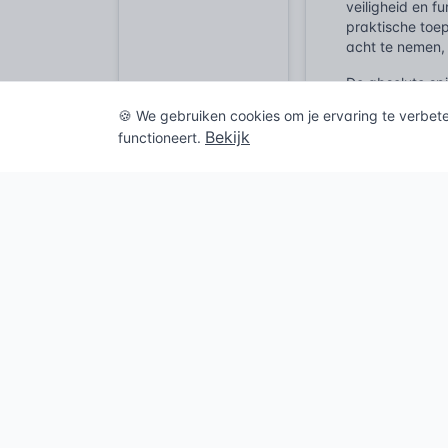
veiligheid en f
praktische toe
acht te nemen,
De absolute spi
gedetailleerd d
🍪 We gebruiken cookies om je ervaring te verbet
aardingssystem
Bekijk
functioneert.
belasting van g
NEN 1010 defini
hoge ampèrew
Het
Besluit b
zelf geen gedet
1010. Het BBL s
algemeen erken
verplicht om ee
Afwijken kan, m
NEN 1010. Dit s
complex verdee
elektrocutie.
De histor