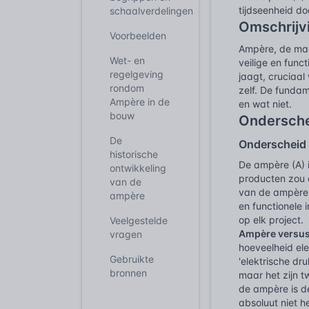
tijdseenheid do
schaalverdelingen
Omschrijv
Voorbeelden
Ampère, de maat
Wet- en
veilige en funct
regelgeving
jaagt, cruciaal
rondom
zelf. De fundam
Ampère in de
en wat niet.
bouw
Ondersche
De
Onderscheid 
historische
De ampère (A) i
ontwikkeling
producten zou 
van de
van de ampère v
ampère
en functionele i
op elk project.
Veelgestelde
Ampère versus
vragen
hoeveelheid ele
Gebruikte
'elektrische dr
bronnen
maar het zijn t
de ampère is de
absoluut niet h