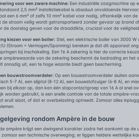
nering voor een zware machine:
Een industriële zaagmachine op e
standaard 2,5 mm² installatiekabel is absoluut onvoldoende hiervoor;
aal een 6 mm² of zelfs 10 mm² kabel voor nodig, afhankelijk van de 
 de stroom veilig wordt getransporteerd zonder gevaar op brand of 
r de doorslag geven voor de draaddikte, cruciaal voor de veiligheid
ing kiezen voor een boiler:
Stel, een elektrische boiler van 3000 W
 P/U (Stroom = Vermogen/Spanning) bereken je dat dit apparaat onge
itspringen bij inschakeling. Een 16 A zekering is hier de correcte keu
De ampèrewaarde van de zekering beschermt de bedrading en het a
t onnodig uit, een te hoge waarde biedt geen bescherming.
 een bouwstroomverdeler:
Op een bouwstroomverdeler sluiten aan
sch 5-7 A), een slijptol (8-12 A), een bouwstofzuiger (6-8 A), en miss
en bij elkaar op, dan kan één stopcontactgroep van 16 A al snel o
ijk worden gebruikt, is een snelle controle van de totale ampère-v
 eruit slaat, of dat er overbelasting optreedt. Zomaar alles inplu
blemen.
egelgeving rondom Ampère in de bouw
de ampère krijgt een dwingend karakter zodra het aankomt op de uitv
et zomaar een technische overweging; er liggen heldere wettelijke 