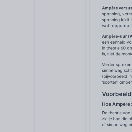
Ampère versus
spanning, vere
spanning leidt
watt apparaat 
Ampère-uur (A
een eenheid v
in theorie 60 
is, niet de mom
Verder spreke
simpelweg schaa
(bijvoorbeeld i
'soorten' ampè
Voorbeeld
Hoe Ampère zi
De theorie van 
zie je hoe die 
of simpelweg ni