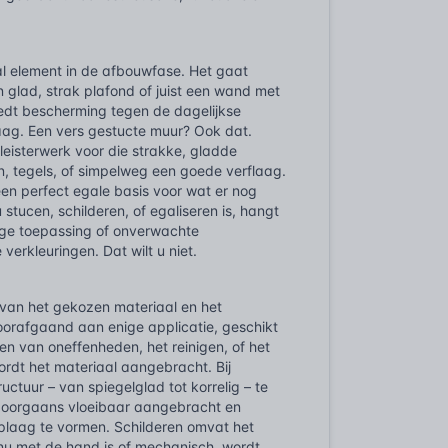
al element in de afbouwfase. Het gaat
en glad, strak plafond of juist een wand met
iedt bescherming tegen de dagelijkse
klaag. Een vers gestucte muur? Ook dat.
leisterwerk voor die strakke, gladde
en, tegels, of simpelweg een goede verflaag.
en perfect egale basis voor wat er nog
u stucen, schilderen, of egaliseren is, hangt
dige toepassing of onverwachte
verkleuringen. Dat wilt u niet.
 van het gekozen materiaal en het
oorafgaand aan enige applicatie, geschikt
en van oneffenheden, het reinigen, of het
rdt het materiaal aangebracht. Bij
ctuur – van spiegelglad tot korrelig – te
t doorgaans vloeibaar aangebracht en
oplaag te vormen. Schilderen omvat het
 nu met de hand is of mechanisch, wordt