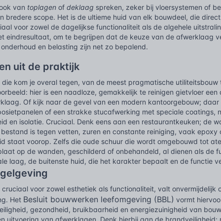
 ook van
toplagen
of
deklaag
spreken, zeker bij vloersystemen of b
n bredere scope. Het is de ultieme huid van elk bouwdeel, die direc
aal voor zowel de dagelijkse functionaliteit als de algehele uitstrali
et eindresultaat, om te begrijpen dat de keuze van de afwerklaag v
onderhoud en belasting zijn net zo bepalend.
n uit de praktijk
die kom je overal tegen, van de meest pragmatische utiliteitsbouw 
oorbeeld: hier is een naadloze, gemakkelijk te reinigen gietvloer een
rklaag. Of kijk naar de gevel van een modern kantoorgebouw; daar
sietpanelen of een strakke stucafwerking met speciale coatings, nie
d en isolatie. Cruciaal. Denk eens aan een restaurantkeuken; de 
bestand is tegen vetten, zuren en constante reiniging, vaak epoxy 
eid staat voorop. Zelfs die oude schuur die wordt omgebouwd tot at
laat op de wanden, geschilderd of onbehandeld, al dienen als de fu
le laag, de buitenste huid, die het karakter bepaalt en de functie ve
egelgeving
cruciaal voor zowel esthetiek als functionaliteit, valt onvermijdelij
Besluit bouwwerken leefomgeving (BBL)
ng. Het
vormt hiervoor
eiligheid, gezondheid, bruikbaarheid en energiezuinigheid van bouww
en uitvoering van afwerklagen. Denk hierbij aan de brandveiligheid: