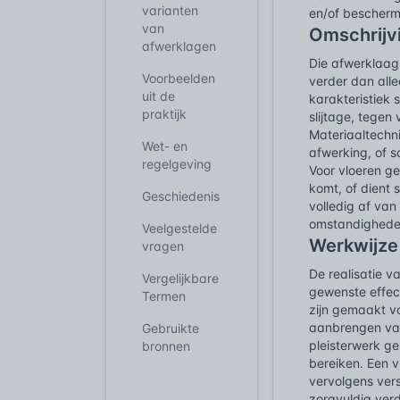
varianten
en/of bescherm
van
Omschrijv
afwerklagen
Die afwerklaag,
Voorbeelden
verder dan alle
uit de
karakteristiek
praktijk
slijtage, tegen
Materiaaltechni
Wet- en
afwerking, of s
regelgeving
Voor vloeren g
komt, of dient s
Geschiedenis
volledig af va
omstandigheden 
Veelgestelde
Werkwijze
vragen
De realisatie 
Vergelijkbare
gewenste effec
Termen
zijn gemaakt vo
aanbrengen van
Gebruikte
pleisterwerk ge
bronnen
bereiken. Een 
vervolgens ver
zorgvuldig ver