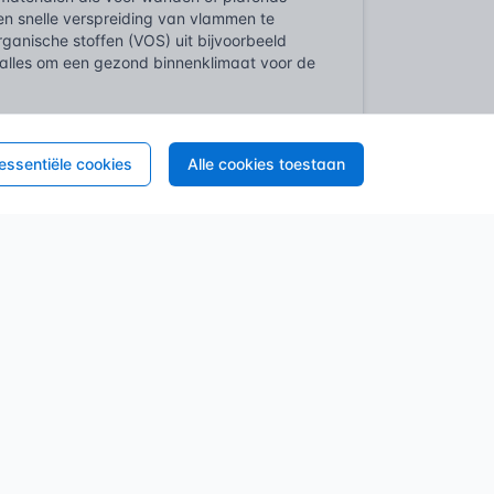
n snelle verspreiding van vlammen te
ganische stoffen (VOS) uit bijvoorbeeld
t alles om een gezond binnenklimaat voor de
sche specificaties en beproevingsmethoden
 er normen bestaan die betrekking hebben
 essentiële cookies
Alle cookies toestaan
ng van stucwerk aan de ondergrond, of de
ggevend belang voor de uiteindelijke
 leidraad, zowel voor architecten en
iet enkel fraai oogt, maar ook robuust,
n deze regelgeving en normen is dus geen
ehistorische tijden bekleedde men grotten
m esthetiek en functionaliteit te
an een leefbaardere omgeving. In de
oepassing van pleisterwerk, mozaïeken en
aamheid en hygiëne.
eken, vooral op het gebied van stucwerk en