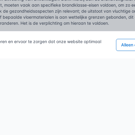
t, moeten vaak aan specifieke brandklasse-eisen voldoen, om zo ee
de gezondheidsaspecten zijn relevant; de uitstoot van vluchtige or
of bepaalde vloermaterialen is aan wettelijke grenzen gebonden, di
randeren. Het is de verplichting om hieraan te voldoen.
het BBL zijn er diverse NEN-normen die dieper ingaan op de techni
ialen en constructies. Voor afwerklagen betekent dit concreet dat
eren en ervoor te zorgen dat onze website optimaal
Alleen
d, de slijtvastheid van vloeroppervlakken, de noodzakelijke hechti
 van de vlakheid van dekvloeren. Al deze facetten zijn van doorsla
t en levensduur van een afwerklaag. Deze normen bieden een gedegen
voor de uitvoerende partijen, om te verzekeren dat een afwerklaag n
ens de hoogste kwaliteitsstandaarden presteert. Het conformeren aa
de basis voor een duurzaam en verantwoord bouwproject.
nis
 een afwerklaag is zo oud als de menselijke bewoning zelf; al in pr
envoudige materialen, vaak modder, leem of natuurlijke pigmenten, o
t ging immers om bescherming tegen de elementen en het creëren v
eid, denk aan de Romeinen en Grieken, zagen we al een verfijnde t
envloeren. Deze waren niet alleen decoratief, maar boden ook duurz
n en de renaissance brachten een verdere ontwikkeling van techni