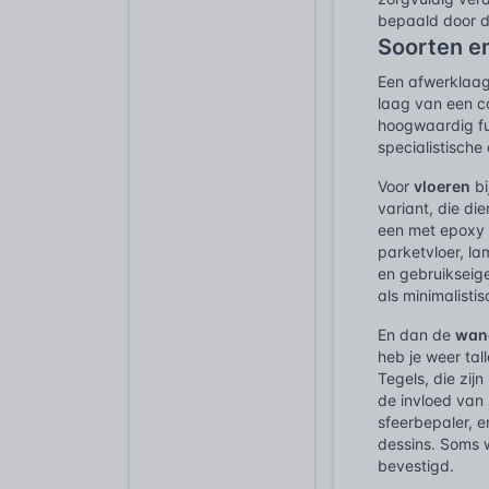
bepaald door d
Soorten e
Een afwerklaag,
laag van een co
hoogwaardig fun
specialistische
Voor
vloeren
bi
variant, die di
een met epoxy a
parketvloer, la
en gebruikseige
als minimalisti
En dan de
wan
heb je weer tal
Tegels, die zi
de invloed van 
sfeerbepaler, e
dessins. Soms 
bevestigd.