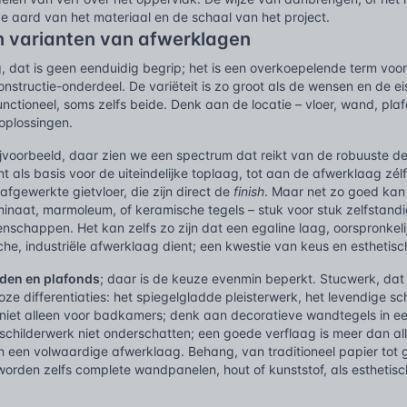
e aard van het materiaal en de schaal van het project.
n varianten van afwerklagen
 dat is geen eenduidig begrip; het is een overkoepelende term voor 
nstructie-onderdeel. De variëteit is zo groot als de wensen en de ei
ctioneel, soms zelfs beide. Denk aan de locatie – vloer, wand, plafo
 oplossingen.
jvoorbeeld, daar zien we een spectrum dat reikt van de robuuste d
ent als basis voor de uiteindelijke toplaag, tot aan de afwerklaag zél
fgewerkte gietvloer, die zijn direct de
finish
. Maar net zo goed kan 
minaat, marmoleum, of keramische tegels – stuk voor stuk zelfstand
nschappen. Het kan zelfs zo zijn dat een egaline laag, oorspronkel
sche, industriële afwerklaag dient; een kwestie van keus en esthetisch
den en plafonds
; daar is de keuze evenmin beperkt. Stucwerk, dat 
loze differentiaties: het spiegelgladde pleisterwerk, het levendige 
jn niet alleen voor badkamers; denk aan decoratieve wandtegels in 
schilderwerk niet onderschatten; een goede verflaag is meer dan all
n een volwaardige afwerklaag. Behang, van traditioneel papier tot 
worden zelfs complete wandpanelen, hout of kunststof, als esthetis