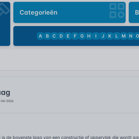
Categorieën
B
A
B
C
D
E
F
G
H
I
J
K
L
M
N
aag
2-04-2026
 is de bovenste laag van een constructie of oppervlak die wordt aa