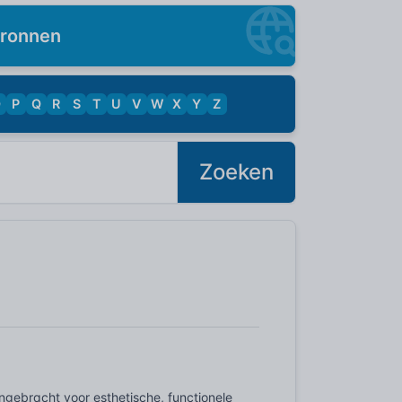
ronnen
O
P
Q
R
S
T
U
V
W
X
Y
Z
Zoeken
ngebracht voor esthetische, functionele