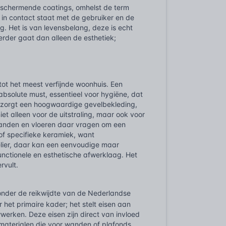
eschermende coatings, omhelst de term
t in contact staat met de gebruiker en de
ng. Het is van levensbelang, deze is echt
erder gaat dan alleen de esthetiek;
tot het meest verfijnde woonhuis. Een
 absolute must, essentieel voor hygiëne, dat
 zorgt een hoogwaardige gevelbekleding,
t alleen voor de uitstraling, maar ook voor
wanden en vloeren daar vragen om een
of specifieke keramiek, want
elier, daar kan een eenvoudige maar
nctionele en esthetische afwerklaag. Het
rvult.
k onder de reikwijdte van de Nederlandse
 het primaire kader; het stelt eisen aan
erken. Deze eisen zijn direct van invloed
 materialen die voor wanden of plafonds