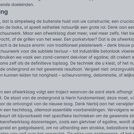
ende doeleinden.
ing
 dat is simpelweg de buitenste huid van uw constructie; een crucia
en de looks, al speelt esthetiek natuurlijk een grote rol. Denk aan e
 schuurwerk. Maar een afwerklaag doet meer, veel meer zelfs. Het b
 vocht, of de grillen van het weer. Een parketvloer? Dat is de afwer
sch is de keuze enorm: van traditioneel pleisterwerk – denk blauw p
chuurwerk voor die subtiele textuur – tot industriële betonlook vloer
ebruiken we vaak een zand-cement dekvloer of egaline; dit creëert e
oms zelf als de definitieve toplaag. De techniek die u kiest, of het n
n de ondergrond en het gewenste resultaat. Vergeet niet: onzorgvul
kunnen leiden tot narigheid – scheurvorming, delaminatie, of lelijke 
van een afwerklaag volgt een traject waarvan de aard sterk afhangt
t. De staat van de ondergrond is hierin fundamenteel; deze moet, v
or de ontvangst van de nieuwe laag. Denk hierbij aan het verwijder
 een hechtlaag, allemaal essentiële voorbereidingen. Vervolgens wo
beurt dit bijvoorbeeld met specifieke technieken om de gewenste stru
vloerafwerklaag daarentegen, zoals een gietvloer of egaline, word
spreid en geëgaliseerd, om na uitharding een strakke, belastbare t
delen van verf over het oppervlak. De wijze van aanbrengen, of het