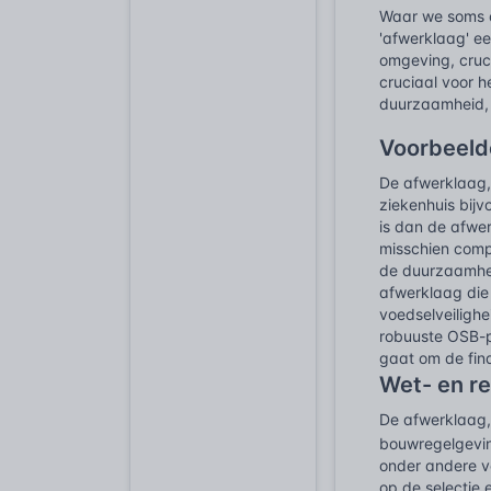
Waar we soms
'afwerklaag' ee
omgeving, cruci
cruciaal voor h
duurzaamheid, 
Voorbeelde
De afwerklaag, 
ziekenhuis bijv
is dan de afwe
misschien compo
de duurzaamhei
afwerklaag die 
voedselveiligh
robuuste OSB-p
gaat om de fina
Wet- en r
De afwerklaag, 
bouwregelgevi
onder andere v
op de selectie 