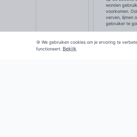
worden gebruik
voorkomen. Ook 
verven, lijmen 
gebruiker te ga
Aanvullend op 
voor bouwmater
🍪 We gebruiken cookies om je ervaring te verbet
op, bijvoorbeel
Bekijk
functioneert.
nauwkeurigheid
functionalitei
ontwerpers als 
veilig en volg
keuze, het is 
Geschiede
De behoefte aan
en hutten met e
verbeteren. He
klassieke oudh
gepolijste ste
De middeleeuwe