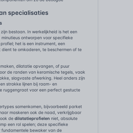
an specialisaties
s
ijn bestaan. In werkelijkheid is het een
k minutieus ontworpen voor specifieke
rofiel; het is een instrument, een
t dient te omkaderen, te beschermen of te
d maken, dilatatie opvangen, of puur
k voor de randen van keramische tegels, vaak
akke, slagvaste afwerking. Heel anders zijn
n strakke lijnen bij raam- en
de ruggengraat voor een perfect gestucte
oertypes samenkomen, bijvoorbeeld parket
, maar maskeren ook de naad, verkrijgbaar
t ook de
dilatatieprofielen
niet, absolute
imp een rol spelen; deze specifieke
ar fundamentele bewaker van de