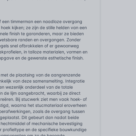
 of een timmerman een naadloze overgang
oek kijken; ze zijn de stille helden van een
onele finish te garanderen, maar ze bieden
kwetsbare randen en overgangen. Zonder
egels snel afbrokkelen of er gewoonweg
kprofielen, in talloze materialen, vormen en
wopgave en de gewenste esthetische finish.
nd met de plaatsing van de aangrenzende
nkelijk van deze samensmelting. Integratie
en wezenlijk onderdeel van de totale
in de lijm aangebracht, waarbij ze direct
reëren. Bij stucwerk ziet men vaak hoek- of
stigd, waarna het stucmateriaal eroverheen
loerafwerkingen, zoals de overgang tussen
 geplaatst. Dit gebeurt dan nadat beide
en hechtmiddel of mechanische bevestiging
er profieltype en de specifieke bouwkundige
de componenten om zo de beoogde