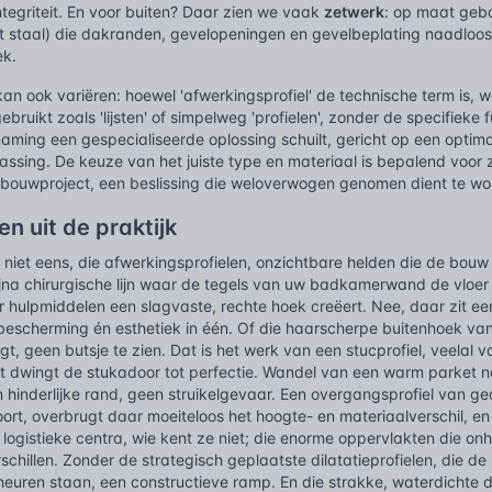
ntegriteit. En voor buiten? Daar zien we vaak
zetwerk
: op maat gebo
t staal) die dakranden, gevelopeningen en gevelbeplating naadloos
ek.
n ook variëren: hoewel 'afwerkingsprofiel' de technische term is, 
ruikt zoals 'lijsten' of simpelweg 'profielen', zonder de specifieke fu
aming een gespecialiseerde oplossing schuilt, gericht op een optimale
assing. De keuze van het juiste type en materiaal is bepalend voor z
 bouwproject, een beslissing die weloverwogen genomen dient te wo
n uit de praktijk
k niet eens, die afwerkingsprofielen, onzichtbare helden die de b
bijna chirurgische lijn waar de tegels van uw badkamerwand de vloe
 hulpmiddelen een slagvaste, rechte hoek creëert. Nee, daar zit een
, bescherming én esthetiek in één. Of die haarscherpe buitenhoek va
ogt, geen butsje te zien. Dat is het werk van een stucprofiel, veelal 
et dwingt de stukadoor tot perfectie. Wandel van een warm parket na
hinderlijke rand, geen struikelgevaar. Een overgangsprofiel van ge
rt, overbrugt daar moeiteloos het hoogte- en materiaalverschil, en z
 logistieke centra, wie kent ze niet; die enorme oppervlakten die o
chillen. Zonder de strategisch geplaatste dilatatieprofielen, die de
scheuren staan, een constructieve ramp. En die strakke, waterdicht