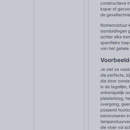
constructieve i
koper of gecoa
de geveltechni
Nomenclatuur ka
aanduidingen geb
achter elke ben
specifieke toep
van het gehele
Voorbeelde
Je ziet ze vaa
die perfecte, 
die daar zonder
in de tegellijm
onberispelijk o
pleisterlaag; h
overgang, geen 
passend houtsoo
betonvloeren in
temperatuurvers
die vloer vol 