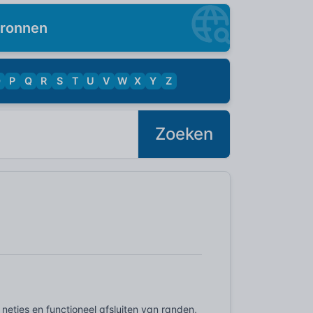
ronnen
O
P
Q
R
S
T
U
V
W
X
Y
Z
Zoeken
 netjes en functioneel afsluiten van randen,