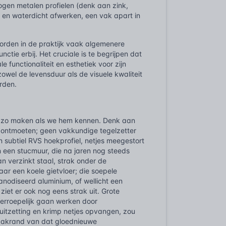
gen metalen profielen (denk aan zink,
 en waterdicht afwerken, een vak apart in
worden in de praktijk vaak algemenere
nctie erbij. Het cruciale is te begrijpen dat
 functionaliteit en esthetiek voor zijn
owel de levensduur als de visuele kwaliteit
rden.
ouw zo maken als we hem kennen. Denk aan
r ontmoeten; geen vakkundige tegelzetter
 subtiel RVS hoekprofiel, netjes meegestort
n een stucmuur, die na jaren nog steeds
van verzinkt staal, strak onder de
ar een koele gietvloer; die soepele
anodiseerd aluminium, of wellicht een
iet er ook nog eens strak uit. Grote
nherroepelijk gaan werken door
 uitzetting en krimp netjes opvangen, zou
e dakrand van dat gloednieuwe