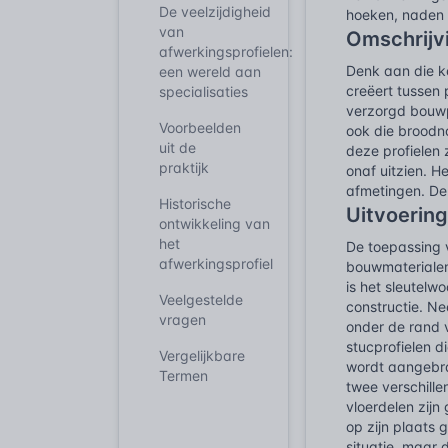
De veelzijdigheid
hoeken, naden 
van
Omschrijv
afwerkingsprofielen:
Denk aan die k
een wereld aan
creëert tussen 
specialisaties
verzorgd bouwpr
Voorbeelden
ook die broodn
uit de
deze profielen
praktijk
onaf uitzien. H
afmetingen. De 
Historische
Uitvoering
ontwikkeling van
het
De toepassing 
afwerkingsprofiel
bouwmaterialen,
is het sleutelw
Veelgestelde
constructie. Ne
vragen
onder de rand v
stucprofielen 
Vergelijkbare
wordt aangebra
Termen
twee verschille
vloerdelen zij
op zijn plaats
situatie, maar