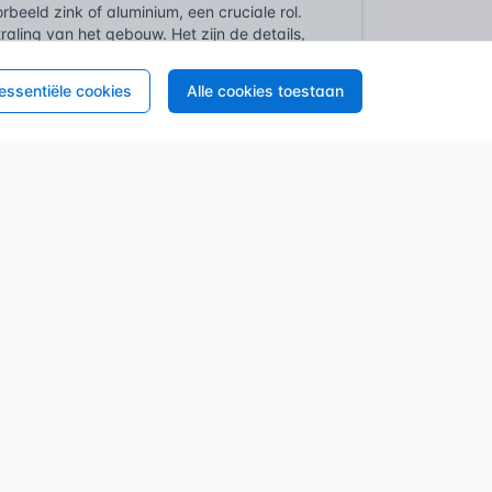
eeld zink of aluminium, een cruciale rol.
raling van het gebouw. Het zijn de details,
 essentiële cookies
Alle cookies toestaan
een recent fenomeen; vaklieden stonden
 ingrijpend geëvolueerd. Oorspronkelijk was
t zagen en schuren van stenen randen, of
waren vaak arbeidsintensieve processen,
erman, metselaar of stukadoor. Materialen
 ter plaatse vormgegeven, een integrale
n metaalbewerking en massaproductie
lal stalen, profielen vonden hun weg naar
 ware gamechanger voor het efficiënt en
aar snelheid en nieuwe, fabrieksmatig
rsnelde deze ontwikkeling exponentieel.
deze nieuwe materialen. Dit creëerde een
ming boden als de esthetiek van deze
 te extruderen in complexe vormen, verdrong
egelprofielen en overgangsprofielen. De
angen van werking door
rgangen tussen verschillende vloertypen.
rpen, vaak voor nichetoepassingen, dat ze