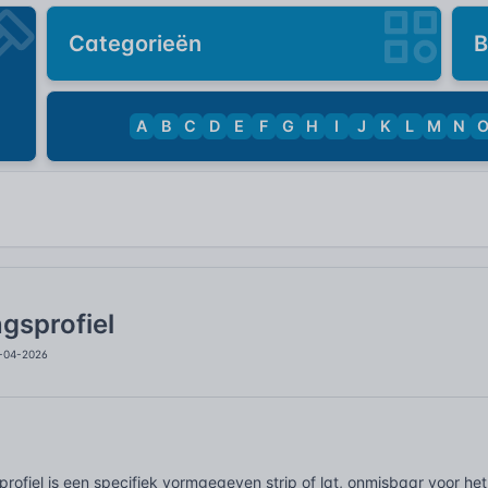
Categorieën
B
A
B
C
D
E
F
G
H
I
J
K
L
M
N
gsprofiel
2-04-2026
rofiel is een specifiek vormgegeven strip of lat, onmisbaar voor het