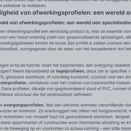
en esthetiek te realiseren.
digheid van afwerkingsprofielen: een wereld a
heid van afwerkingsprofielen: een wereld aan specialisatie
en afwerkingsprofiel een eenduidig product is, mist de essentie van z
voor een haast oneindig palet aan gespecialiseerde oplossingen, el
passingsgebieden binnen de bouw. Een profiel is zelden zomaar een p
tionaliteit, vormgegeven door de eisen van het bouwelement dat he
begint al bij de functie: moet het beschermen, een overgang vloeien
dragen? Neem bijvoorbeeld de
tegelprofielen
; deze zijn er specifie
, glanzend aluminium, of voordelig kunststof, cruciaal voor een str
isterprofielen
, onmisbaar voor het creëren van kaarsrechte hoeken e
 Deze profielen, dikwijls van gegalvaniseerd staal of PVC, vormen 
htbare structuur die het eindresultaat definieert.
de
overgangsprofielen
. Wat een uitkomst wanneer verschillende vl
lavuizen en laminaat. Ze overbruggen niet alleen het hoogteverschil
an materialen van massief hout tot geanodiseerd aluminium. Vergee
otere oppervlakten of constructies waar thermische uitzetting en kr
en de beweging op en voorkomen zo scheurvorming – een stille ma