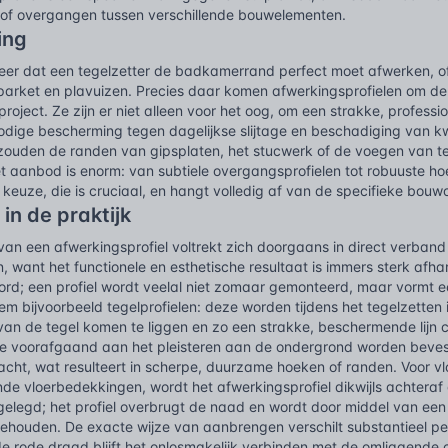
of overgangen tussen verschillende bouwelementen.
ing
eer dat een tegelzetter de badkamerrand perfect moet afwerken,
parket en plavuizen. Precies daar komen afwerkingsprofielen om de h
oject. Ze zijn er niet alleen voor het oog, om een strakke, professi
odige bescherming tegen dagelijkse slijtage en beschadiging van 
 zouden de randen van gipsplaten, het stucwerk of de voegen van t
et aanbod is enorm: van subtiele overgangsprofielen tot robuuste hoe
keuze, die is cruciaal, en hangt volledig af van de specifieke bou
 in de praktijk
van een afwerkingsprofiel voltrekt zich doorgaans in direct verba
 want het functionele en esthetische resultaat is immers sterk afha
oord; een profiel wordt veelal niet zomaar gemonteerd, maar vormt e
em bijvoorbeeld tegelprofielen: deze worden tijdens het tegelzetten 
an de tegel komen te liggen en zo een strakke, beschermende lijn c
die voorafgaand aan het pleisteren aan de ondergrond worden beve
cht, wat resulteert in scherpe, duurzame hoeken of randen. Voor v
nde vloerbedekkingen, wordt het afwerkingsprofiel dikwijls achteraf
n gelegd; het profiel overbrugt de naad en wordt door middel van e
 gehouden. De exacte wijze van aanbrengen verschilt substantieel p
 de rode draad blijft het onlosmakelijk verbinden met de omliggen