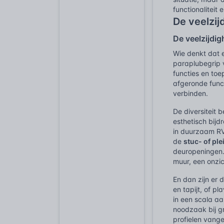
functionaliteit 
De veelzij
De veelzijdig
Wie denkt dat e
paraplubegrip 
functies en toe
afgeronde func
verbinden.
De diversiteit 
esthetisch bij
in duurzaam RVS
de
stuc- of ple
deuropeningen.
muur, een onzic
En dan zijn er 
en tapijt, of p
in een scala a
noodzaak bij gr
profielen vang