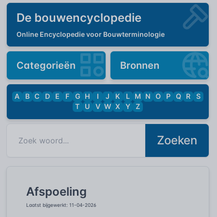
De bouwencyclopedie
Online Encyclopedie voor Bouwterminologie
Categorieën
Bronnen
A
B
C
D
E
F
G
H
I
J
K
L
M
N
O
P
Q
R
S
T
U
V
W
X
Y
Z
Zoeken
Afspoeling
Laatst bijgewerkt: 11-04-2026