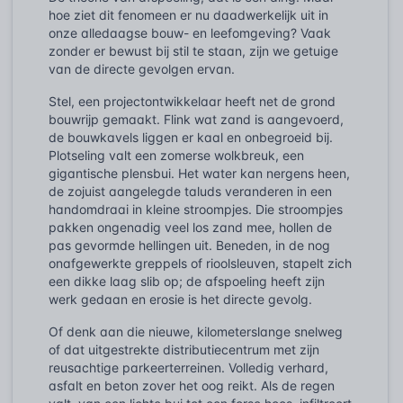
hoe ziet dit fenomeen er nu daadwerkelijk uit in
onze alledaagse bouw- en leefomgeving? Vaak
zonder er bewust bij stil te staan, zijn we getuige
van de directe gevolgen ervan.
Stel, een projectontwikkelaar heeft net de grond
bouwrijp gemaakt. Flink wat zand is aangevoerd,
de bouwkavels liggen er kaal en onbegroeid bij.
Plotseling valt een zomerse wolkbreuk, een
gigantische plensbui. Het water kan nergens heen,
de zojuist aangelegde taluds veranderen in een
handomdraai in kleine stroompjes. Die stroompjes
pakken ongenadig veel los zand mee, hollen de
pas gevormde hellingen uit. Beneden, in de nog
onafgewerkte greppels of rioolsleuven, stapelt zich
een dikke laag slib op; de afspoeling heeft zijn
werk gedaan en erosie is het directe gevolg.
Of denk aan die nieuwe, kilometerslange snelweg
of dat uitgestrekte distributiecentrum met zijn
reusachtige parkeerterreinen. Volledig verhard,
asfalt en beton zover het oog reikt. Als de regen