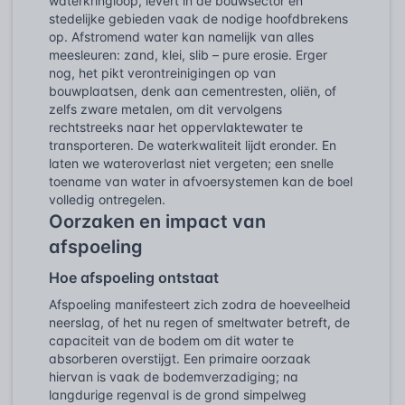
waterkringloop, levert in de bouwsector en
stedelijke gebieden vaak de nodige hoofdbrekens
op. Afstromend water kan namelijk van alles
meesleuren: zand, klei, slib – pure erosie. Erger
nog, het pikt verontreinigingen op van
bouwplaatsen, denk aan cementresten, oliën, of
zelfs zware metalen, om dit vervolgens
rechtstreeks naar het oppervlaktewater te
transporteren. De waterkwaliteit lijdt eronder. En
laten we wateroverlast niet vergeten; een snelle
toename van water in afvoersystemen kan de boel
volledig ontregelen.
Oorzaken en impact van
afspoeling
Hoe afspoeling ontstaat
Afspoeling manifesteert zich zodra de hoeveelheid
neerslag, of het nu regen of smeltwater betreft, de
capaciteit van de bodem om dit water te
absorberen overstijgt. Een primaire oorzaak
hiervan is vaak de bodemverzadiging; na
langdurige regenval is de grond simpelweg