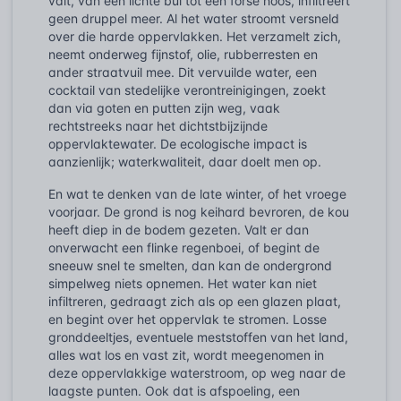
valt, van een lichte bui tot een forse hoos, infiltreert
geen druppel meer. Al het water stroomt versneld
over die harde oppervlakken. Het verzamelt zich,
neemt onderweg fijnstof, olie, rubberresten en
ander straatvuil mee. Dit vervuilde water, een
cocktail van stedelijke verontreinigingen, zoekt
dan via goten en putten zijn weg, vaak
rechtstreeks naar het dichtstbijzijnde
oppervlaktewater. De ecologische impact is
aanzienlijk; waterkwaliteit, daar doelt men op.
En wat te denken van de late winter, of het vroege
voorjaar. De grond is nog keihard bevroren, de kou
heeft diep in de bodem gezeten. Valt er dan
onverwacht een flinke regenboei, of begint de
sneeuw snel te smelten, dan kan de ondergrond
simpelweg niets opnemen. Het water kan niet
infiltreren, gedraagt zich als op een glazen plaat,
en begint over het oppervlak te stromen. Losse
gronddeeltjes, eventuele meststoffen van het land,
alles wat los en vast zit, wordt meegenomen in
deze oppervlakkige waterstroom, op weg naar de
laagste punten. Ook dat is afspoeling, een