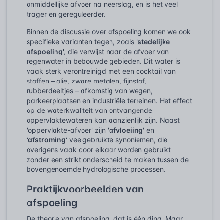
onmiddellijke afvoer na neerslag, en is het veel
trager en gereguleerder.
Binnen de discussie over afspoeling komen we ook
specifieke varianten tegen, zoals '
stedelijke
afspoeling
', die verwijst naar de afvoer van
regenwater in bebouwde gebieden. Dit water is
vaak sterk verontreinigd met een cocktail van
stoffen – olie, zware metalen, fijnstof,
rubberdeeltjes – afkomstig van wegen,
parkeerplaatsen en industriële terreinen. Het effect
op de waterkwaliteit van ontvangende
oppervlaktewateren kan aanzienlijk zijn. Naast
'oppervlakte-afvoer' zijn '
afvloeiing
' en
'
afstroming
' veelgebruikte synoniemen, die
overigens vaak door elkaar worden gebruikt
zonder een strikt onderscheid te maken tussen de
bovengenoemde hydrologische processen.
Praktijkvoorbeelden van
afspoeling
De theorie van afspoeling, dat is één ding. Maar