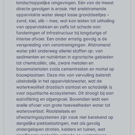
landschappelijke omgevingen. Eén van de meest
directe gevolgen is
erosie
. Het snelstromende
oppervlakte water sleept losse gronddeeltjes –
zand, klei, slib – mee, wat kan leiden tot uitholling
van oppervlakken en zelfs tot schade aan
funderingen of infrastructuur bij langdurige of
intense afvoer. Een ander ernstig gevolg is de
verspreiding van
verontreinigingen
. Afstromend
water pikt onderweg allerlei stoffen op: van
sedimenten en nutriënten in agrarische gebieden
tot chemicaliën, olie, zware metalen en
bouwmaterialen zoals cementresten en mortel op
bouwplaatsen. Deze mix van vervuiling belandt
uiteindelijk in het oppervlaktewater, wat de
waterkwaliteit
drastisch aantast en schadelijk is
voor aquatische ecosystemen. Dit draagt bij aan
eutrofiëring en algengroei. Bovendien leidt een
snelle afvoer van grote hoeveelheden water tot
wateroverlast
. Rioolstelsels en
afwateringssystemen zijn vaak niet berekend op
dergelijke piekbelastingen, met als gevolg
ondergelopen straten, kelders en tuinen, wat