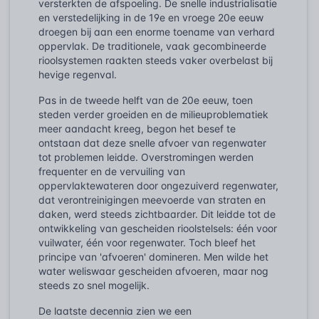
versterkten de afspoeling. De snelle industrialisatie
en verstedelijking in de 19e en vroege 20e eeuw
droegen bij aan een enorme toename van verhard
oppervlak. De traditionele, vaak gecombineerde
rioolsystemen raakten steeds vaker overbelast bij
hevige regenval.
Pas in de tweede helft van de 20e eeuw, toen
steden verder groeiden en de milieuproblematiek
meer aandacht kreeg, begon het besef te
ontstaan dat deze snelle afvoer van regenwater
tot problemen leidde. Overstromingen werden
frequenter en de vervuiling van
oppervlaktewateren door ongezuiverd regenwater,
dat verontreinigingen meevoerde van straten en
daken, werd steeds zichtbaarder. Dit leidde tot de
ontwikkeling van gescheiden rioolstelsels: één voor
vuilwater, één voor regenwater. Toch bleef het
principe van 'afvoeren' domineren. Men wilde het
water weliswaar gescheiden afvoeren, maar nog
steeds zo snel mogelijk.
De laatste decennia zien we een