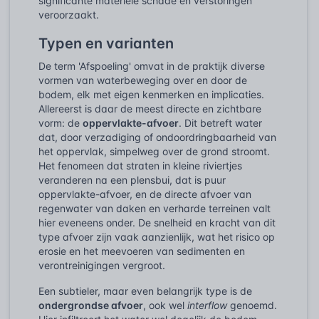
significante materiële schade en verstoringen
veroorzaakt.
Typen en varianten
De term 'Afspoeling' omvat in de praktijk diverse
vormen van waterbeweging over en door de
bodem, elk met eigen kenmerken en implicaties.
Allereerst is daar de meest directe en zichtbare
vorm: de
oppervlakte-afvoer
. Dit betreft water
dat, door verzadiging of ondoordringbaarheid van
het oppervlak, simpelweg over de grond stroomt.
Het fenomeen dat straten in kleine riviertjes
veranderen na een plensbui, dat is puur
oppervlakte-afvoer, en de directe afvoer van
regenwater van daken en verharde terreinen valt
hier eveneens onder. De snelheid en kracht van dit
type afvoer zijn vaak aanzienlijk, wat het risico op
erosie en het meevoeren van sedimenten en
verontreinigingen vergroot.
Een subtieler, maar even belangrijk type is de
ondergrondse afvoer
, ook wel
interflow
genoemd.