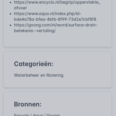
https://www.encyclo.nl/begrip/oppervlakte_
afvoer
https://www.aquo.nl/index.php/Id-
bde4a78a-bfea-4bfb-8f99-73d2e7cbf8f8
https://goong.com/nl/word/surface-drain-
betekenis--vertaling/
Categorieën:
Waterbeheer en Riolering
Bronnen:
Encyclo
Aquo
Goong
|
|