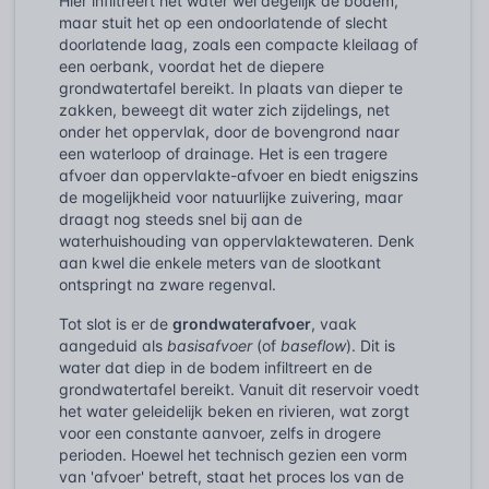
Hier infiltreert het water wel degelijk de bodem,
maar stuit het op een ondoorlatende of slecht
doorlatende laag, zoals een compacte kleilaag of
een oerbank, voordat het de diepere
grondwatertafel bereikt. In plaats van dieper te
zakken, beweegt dit water zich zijdelings, net
onder het oppervlak, door de bovengrond naar
een waterloop of drainage. Het is een tragere
afvoer dan oppervlakte-afvoer en biedt enigszins
de mogelijkheid voor natuurlijke zuivering, maar
draagt nog steeds snel bij aan de
waterhuishouding van oppervlaktewateren. Denk
aan kwel die enkele meters van de slootkant
ontspringt na zware regenval.
Tot slot is er de
grondwaterafvoer
, vaak
aangeduid als
basisafvoer
(of
baseflow
). Dit is
water dat diep in de bodem infiltreert en de
grondwatertafel bereikt. Vanuit dit reservoir voedt
het water geleidelijk beken en rivieren, wat zorgt
voor een constante aanvoer, zelfs in drogere
perioden. Hoewel het technisch gezien een vorm
van 'afvoer' betreft, staat het proces los van de