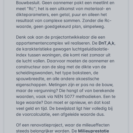
Bouwbesluit. Geen aannemer pakt een meetlint en
meet "Rc"; het is een uitkomst van materiaal- en
dikteparameters, een getal, puur en alleen het
resultaat van complexe sommen. Zonder die Rc-
waarde, geen goedgekeurd plan, simpelweg.
Denk ook aan de projectontwikkelaar die een
appartementencomplex wil realiseren. De
DnT,A,k
,
de karakteristieke gewogen luchtgeluidisolatie-
index tussen woningen, die komt niet zomaar uit
de lucht vallen. Daarvoor moeten de aannemer en
constructeur aan de slag met de dikte van de
scheidingswanden, het type baksteen, de
spouwbreedte, en alle andere akoestische
eigenschappen. Metingen zijn er pas na de bouw,
maar de vergunning? Die hangt af van berekende
waarden, vaak via NEN 5077 methodieken. Een te
lage waarde? Dan moet er opnieuw, en dat kost
veel geld en tijd. De bewijslast ligt hier volledig bij
de voorcalculatie, een afgeleide waarde dus.
Of een renovatieproject, waar de milieueffecten
steeds belangrijker worden. De
Milieuprestatie