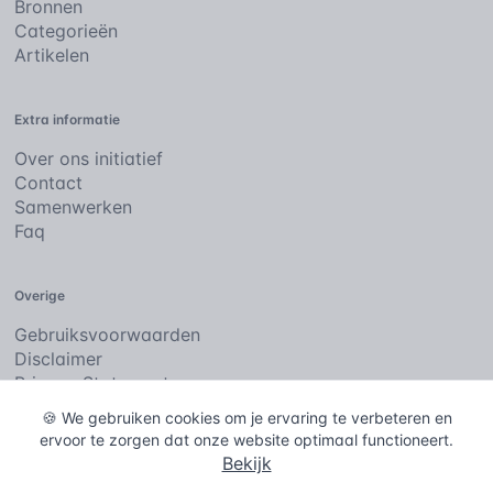
Bronnen
Categorieën
Artikelen
Extra informatie
Over ons initiatief
Contact
Samenwerken
Faq
Overige
Gebruiksvoorwaarden
Disclaimer
Privacy Statement
Cookies
🍪 We gebruiken cookies om je ervaring te verbeteren en
ervoor te zorgen dat onze website optimaal functioneert.
Bekijk
De bouwencyclopedie
Copyright © 2026
. Alle rechten