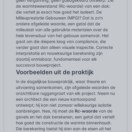
geen vergunning, geen goedgekeurd ontwerp. Zie
de warmteweerstand (Rc-waarde) van een dak:
die vertelt je exact hoe goed het isoleert. De
Milieuprestatie Gebouwen (MPG)? Dat is zo'n
andere afgeleide waarde, een getal dat de
milieulast van alle gebruikte materialen over de
hele levensduur van het gebouw samenvat. Het
gaat om die diepere laag van compliance, die
verder gaat dan alleen visuele inspectie. Correcte
interpretatie en nauwkeurige berekening zijn
daarbij onmisbaar, fundamenteel voor elk
succesvol bouwproject.
Voorbeelden uit de praktijk
In de dagelijkse bouwpraktijk, waar theorie en
uitvoering samenkomen, zijn afgeleide waarden de
onzichtbare ruggengraat van elk project. Neem nu
een architect die een nieuw kantoorpand
ontwerpt; hij kan niet zomaar willekeurige isolatie
aanbrengen. Nee, hij moet de
Rc-waarde
van de
gevels en het dak berekenen, een getal dat vertelt
hoe goed de constructie de warmte binnenhoudt.
Die berekening toetst hij dan aan de eisen uit het