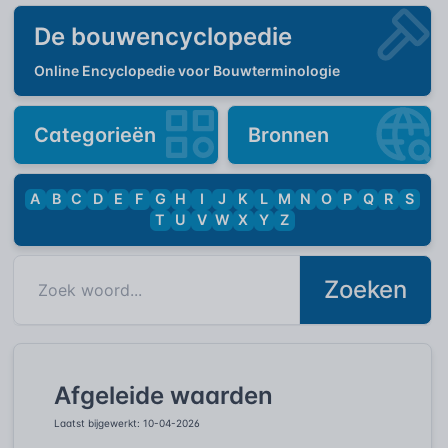
De bouwencyclopedie
Online Encyclopedie voor Bouwterminologie
Categorieën
Bronnen
A
B
C
D
E
F
G
H
I
J
K
L
M
N
O
P
Q
R
S
T
U
V
W
X
Y
Z
Zoeken
Afgeleide waarden
Laatst bijgewerkt: 10-04-2026