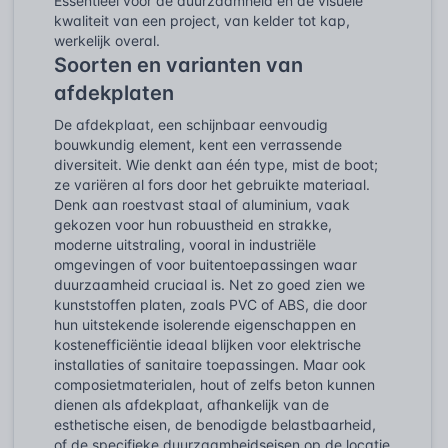
Essentieel voor de duurzaamheid en de visuele
kwaliteit van een project, van kelder tot kap,
werkelijk overal.
Soorten en varianten van
afdekplaten
De afdekplaat, een schijnbaar eenvoudig
bouwkundig element, kent een verrassende
diversiteit. Wie denkt aan één type, mist de boot;
ze variëren al fors door het gebruikte materiaal.
Denk aan roestvast staal of aluminium, vaak
gekozen voor hun robuustheid en strakke,
moderne uitstraling, vooral in industriële
omgevingen of voor buitentoepassingen waar
duurzaamheid cruciaal is. Net zo goed zien we
kunststoffen platen, zoals PVC of ABS, die door
hun uitstekende isolerende eigenschappen en
kostenefficiëntie ideaal blijken voor elektrische
installaties of sanitaire toepassingen. Maar ook
composietmaterialen, hout of zelfs beton kunnen
dienen als afdekplaat, afhankelijk van de
esthetische eisen, de benodigde belastbaarheid,
of de specifieke duurzaamheidseisen op de locatie