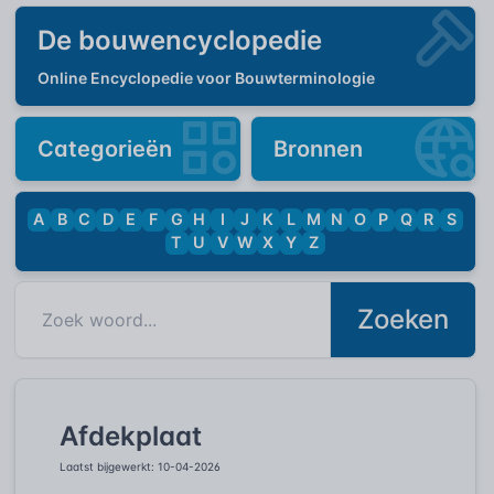
De bouwencyclopedie
Online Encyclopedie voor Bouwterminologie
Categorieën
Bronnen
A
B
C
D
E
F
G
H
I
J
K
L
M
N
O
P
Q
R
S
T
U
V
W
X
Y
Z
Zoeken
Afdekplaat
Laatst bijgewerkt: 10-04-2026