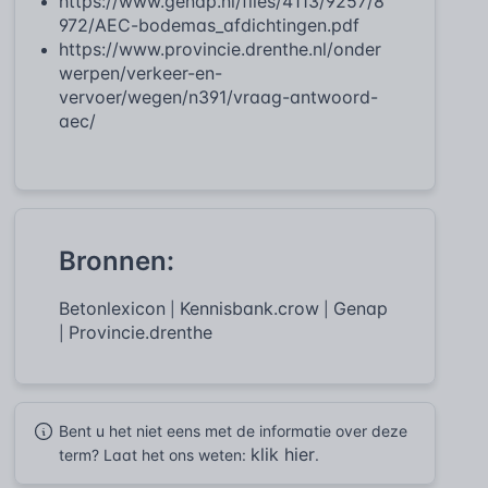
https://www.genap.nl/files/4113/9257/8
972/AEC-bodemas_afdichtingen.pdf
https://www.provincie.drenthe.nl/onder
werpen/verkeer-en-
vervoer/wegen/n391/vraag-antwoord-
aec/
Bronnen:
Betonlexicon
Kennisbank.crow
Genap
|
|
Provincie.drenthe
|
Bent u het niet eens met de informatie over deze
klik hier
term? Laat het ons weten:
.