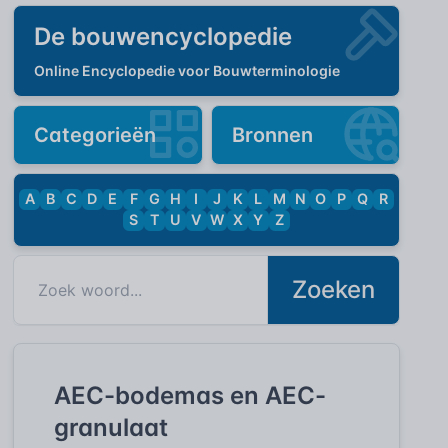
De bouwencyclopedie
Online Encyclopedie voor Bouwterminologie
Categorieën
Bronnen
A
B
C
D
E
F
G
H
I
J
K
L
M
N
O
P
Q
R
S
T
U
V
W
X
Y
Z
Zoeken
AEC-bodemas en AEC-
granulaat