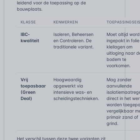
leidend voor de toepassing op de
bouwplaats.
KLASSE
KENMERKEN
TOEPASSINGSEI
IBC-
Isoleren, Beheersen
Moet altijd wor
kwaliteit
en Controleren. De
ingepakt in folie
traditionele variant.
kleilagen om
uitloging naar d
bodem te
voorkomen.
Vrij
Hoogwaardig
Mag zonder
toepasbaar
opgewerkt via
aanvullende
(Green
intensieve was- en
isolatiemaatreg
Deal)
scheidingstechnieken.
direct in het we
worden toegepa
vergelijkbaar m
primair zand of
grind.
Het verschil tussen deze twee varianten zit