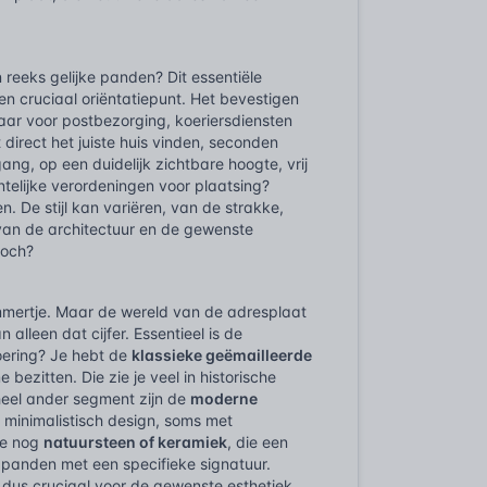
 reeks gelijke panden? Dit essentiële
n cruciaal oriëntatiepunt. Het bevestigen
aar voor postbezorging, koeriersdiensten
direct het juiste huis vinden, seconden
ng, op een duidelijk zichtbare hoogte, vrij
ntelijke verordeningen voor plaatsing?
 De stijl kan variëren, van de strakke,
 van de architectuur en de gewenste
 toch?
ummertje. Maar de wereld van de adresplaat
alleen dat cijfer. Essentieel is de
oering? Je hebt de
klassieke geëmailleerde
bezitten. Die zie je veel in historische
heel ander segment zijn de
moderne
, minimalistisch design, soms met
 je nog
natuursteen of keramiek
, die een
f panden met een specifieke signatuur.
dus cruciaal voor de gewenste esthetiek.