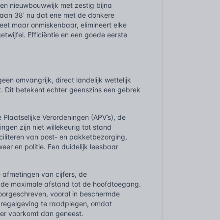
een nieuwbouwwijk met zestig bijna
klaan 38’ nu dat ene met de donkere
creet maar onmiskenbaar, elimineert elke
etwijfel. Efficiëntie en een goede eerste
n omvangrijk, direct landelijk wettelijk
t. Dit betekent echter geenszins een gebrek
Plaatselijke Verordeningen (APV’s), de
gen zijn niet willekeurig tot stand
ciliteren van post- en pakketbezorging,
er en politie. Een duidelijk leesbaar
 afmetingen van cijfers, de
f de maximale afstand tot de hoofdtoegang.
voorgeschreven, vooral in beschermde
 regelgeving te raadplegen, omdat
ever voorkomt dan geneest.