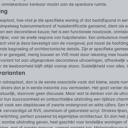
t onmiskenbaar kenbaar maakt aan de openbare ruimte.
ing
splaat, hoe vind je die specifieke woning of dat bedrijfspand in een
impelweg huisnummerbord of huisidentificatie genoemd, dient als ee
dan een decoratieve keuze; het is een functionele noodzaak, onmisb
rijker, voor de snelle respons van hulpdiensten. Een ambulance moet 
isch vind je deze bevestigd aan de voorgevel, pal naast de hoofdinga
e begroeiing of architectonische details. Zijn er specifieke gemee
ijn er geregeld, menig bouwer en VVE moet daar rekening mee houden.
 variant tot aan uitgesproken decoratieve uitvoeringen, afhankelijk
r de leesbaarheid blijft altijd voorop staan. Duidelijkheid voor alles,
varianten
n adresplaat, dan is de eerste associatie vaak dat kleine, saaie n
 divers dan je in eerste instantie zou vermoeden. Het gaat verder dan 
atuurlijk, daarover geen discussie. Maar wat te denken van de uitv
or hun duurzaamheid en ambachtelijke uitstraling een tijdloze charme 
et vaak een diepblauwe of zwarte ondergrond en witte cijfers. Een 
k vervaardigd uit RVS, aluminium of geborsteld acryl. Strakke lijnen
erlichting; perfect passend bij eigentijdse architectuur. En dan heb
 aardse uitstraling geven, heel geschikt voor landelijke woningen o
aten, met of zonder gravure, voegen warmte toe. Materiaalkeuze is 