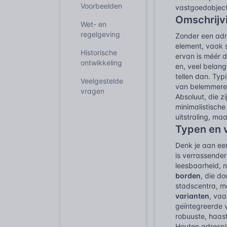
Voorbeelden
vastgoedobjec
Omschrijv
Wet- en
regelgeving
Zonder een adre
element, vaak s
Historische
ervan is méér 
ontwikkeling
en, veel belang
tellen dan. Typ
Veelgestelde
van belemmerend
vragen
Absoluut, die z
minimalistische
uitstraling, maa
Typen en 
Denk je aan ee
is verrassender
leesbaarheid, n
borden
, die do
stadscentra, m
varianten
, vaa
geïntegreerde v
robuuste, haast
Houten adrespl