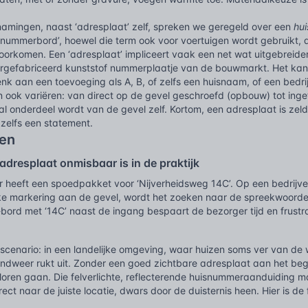
namingen, naast ‘adresplaat’ zelf, spreken we geregeld over een
hu
 nummerbord’, hoewel die term ook voor voertuigen wordt gebruikt, 
voorkomen. Een ‘adresplaat’ impliceert vaak een net wat uitgebreid
rgefabriceerd kunststof nummerplaatje van de bouwmarkt. Het kan 
k aan een toevoeging als A, B, of zelfs een huisnaam, of een bedri
n ook variëren: van direct op de gevel geschroefd (opbouw) tot ing
al onderdeel wordt van de gevel zelf. Kortom, een adresplaat is ze
s zelfs een statement.
en
dresplaat onmisbaar is in de praktijk
er heeft een spoedpakket voor ‘Nijverheidsweg 14C’. Op een bedrijve
ke markering aan de gevel, wordt het zoeken naar de spreekwoordeli
ord met ‘14C’ naast de ingang bespaart de bezorger tijd en frustrat
 scenario: in een landelijke omgeving, waar huizen soms ver van d
dweer rukt uit. Zonder een goed zichtbare adresplaat aan het begin
erloren gaan. Die felverlichte, reflecterende huisnummeraanduiding m
rect naar de juiste locatie, dwars door de duisternis heen. Hier is de 