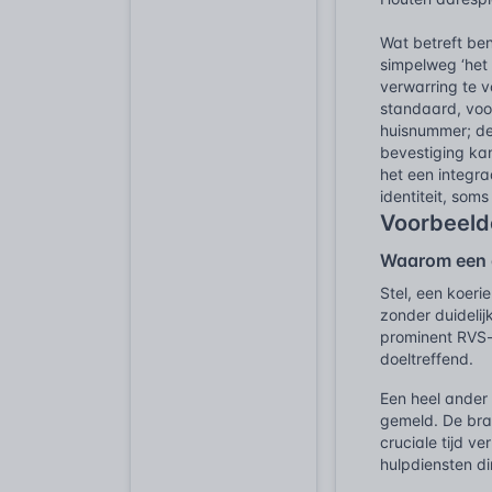
Wat betreft be
simpelweg ‘het
verwarring te 
standaard, voo
huisnummer; den
bevestiging ka
het een integra
identiteit, som
Voorbeeld
Waarom een a
Stel, een koeri
zonder duidelij
prominent RVS-b
doeltreffend.
Een heel ander
gemeld. De bran
cruciale tijd v
hulpdiensten di