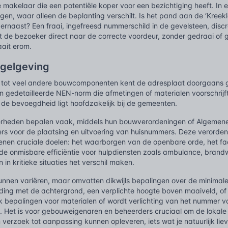
makelaar die een potentiële koper voor een bezichtiging heeft. In 
gen, waar alleen de beplanting verschilt. Is het pand aan de ‘Kree
e ernaast? Een fraai, ingefreesd nummerschild in de gevelsteen, dis
dst de bezoeker direct naar de correcte voordeur, zonder gedraai of g
aait erom.
egelgeving
g tot veel andere bouwcomponenten kent de adresplaat doorgaans gee
n gedetailleerde NEN-norm die afmetingen of materialen voorschrijf
 de bevoegdheid ligt hoofdzakelijk bij de gemeenten.
verheden bepalen vaak, middels hun bouwverordeningen of Algemene 
rs voor de plaatsing en uitvoering van huisnummers. Deze verordenin
ienen cruciale doelen: het waarborgen van de openbare orde, het fa
e onmisbare efficiëntie voor hulpdiensten zoals ambulance, brandwe
in kritieke situaties het verschil maken.
unnen variëren, maar omvatten dikwijls bepalingen over de minimale
ding met de achtergrond, een verplichte hoogte boven maaiveld, o
ok bepalingen voor materialen of wordt verlichting van het nummer 
. Het is voor gebouweigenaren en beheerders cruciaal om de lokale
 verzoek tot aanpassing kunnen opleveren, iets wat je natuurlijk li