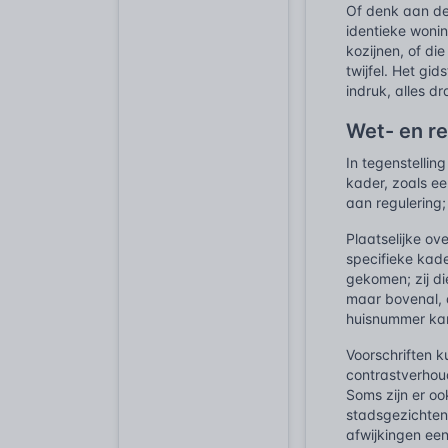
Of denk aan de 
identieke wonin
kozijnen, of di
twijfel. Het gi
indruk, alles dr
Wet- en r
In tegenstellin
kader, zoals ee
aan regulering;
Plaatselijke o
specifieke kade
gekomen; zij d
maar bovenal, d
huisnummer kan 
Voorschriften k
contrastverhou
Soms zijn er o
stadsgezichten
afwijkingen een