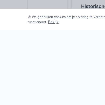
Historisch
Van oriëntat
🍪 We gebruiken cookies om je ervaring te verbet
Vóór de system
Bekijk
functioneert.
op basis van m
woning naast d
gevelsteen. Dez
stedelijke cen
De daadwerkelij
metropolen. Pa
doelen: het st
militaire inkwa
eenvoudige hou
over; weer en w
Pas later, met 
Geëmailleerde p
leesbaar maar 
naar gevels. D
diverse kunstst
duurzaamheid, 