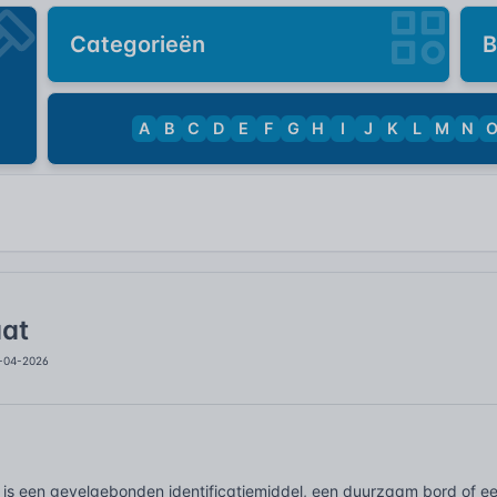
Categorieën
B
A
B
C
D
E
F
G
H
I
J
K
L
M
N
aat
0-04-2026
 is een gevelgebonden identificatiemiddel, een duurzaam bord of ee