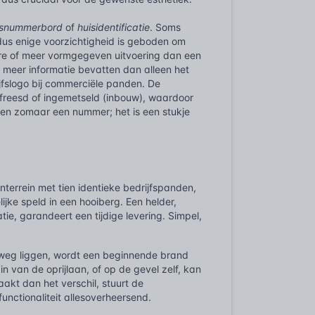
isnummerbord
of
huisidentificatie
. Soms
dus enige voorzichtigheid is geboden om
ere of meer vormgegeven uitvoering dan een
meer informatie bevatten dan alleen het
jfslogo bij commerciële panden. De
efreesd of ingemetseld (inbouw), waardoor
lden zomaar een nummer; het is een stukje
nterrein met tien identieke bedrijfspanden,
jke speld in een hooiberg. Een helder,
ie, garandeert een tijdige levering. Simpel,
e weg liggen, wordt een beginnende brand
 van de oprijlaan, of op de gevel zelf, kan
aakt dan het verschil, stuurt de
functionaliteit allesoverheersend.