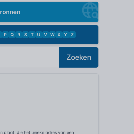
ronnen
O
P
Q
R
S
T
U
V
W
X
Y
Z
Zoeken
n plaat, die het unieke adres van een