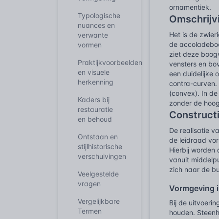
ornamentiek.
Typologische
Omschrijv
nuances en
Het is de zwier
verwante
de accoladeboo
vormen
ziet deze boog
Praktijkvoorbeelden
vensters en bov
en visuele
een duidelijke
herkenning
contra-curven. 
(convex). In de
Kaders bij
zonder de hoog
restauratie
Construct
en behoud
De realisatie 
Ontstaan en
de leidraad vor
stijlhistorische
Hierbij worden
verschuivingen
vanuit middelp
zich naar de bu
Veelgestelde
vragen
Vormgeving i
Vergelijkbare
Bij de uitvoeri
Termen
houden. Steenh