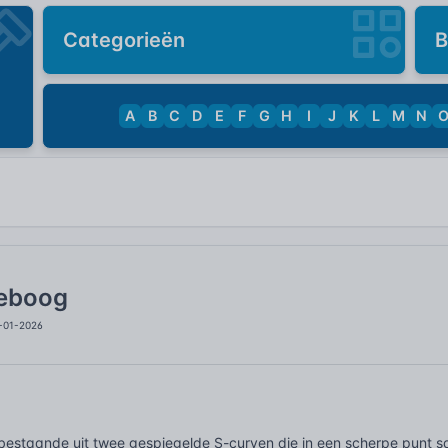
Categorieën
B
A
B
C
D
E
F
G
H
I
J
K
L
M
N
eboog
4-01-2026
estaande uit twee gespiegelde S-curven die in een scherpe punt 