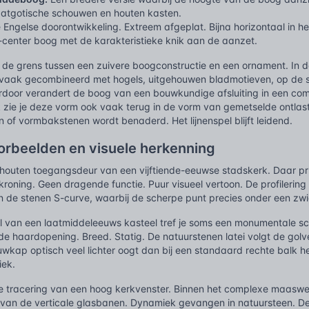
laatgotische schouwen en houten kasten.
Engelse doorontwikkeling. Extreem afgeplat. Bijna horizontaal in 
r-center boog met de karakteristieke knik aan de aanzet.
de grens tussen een zuivere boogconstructie en een ornament. In 
aak gecombineerd met hogels, uitgehouwen bladmotieven, op de s
erdoor verandert de boog van een bouwkundige afsluiting in een c
 zie je deze vorm ook vaak terug in de vorm van gemetselde ontlas
 of vormbakstenen wordt benaderd. Het lijnenspel blijft leidend.
orbeelden en visuele herkenning
houten toegangsdeur van een vijftiende-eeuwse stadskerk. Daar prij
roning. Geen dragende functie. Puur visueel vertoon. De profilering
n de stenen S-curve, waarbij de scherpe punt precies onder een zwi
al van een laatmiddeleeuws kasteel tref je soms een monumentale
de haardopening. Breed. Statig. De natuurstenen latei volgt de gol
kap optisch veel lichter oogt dan bij een standaard rechte balk het
iek.
de tracering van een hoog kerkvenster. Binnen het complexe maas
 van de verticale glasbanen. Dynamiek gevangen in natuursteen. 