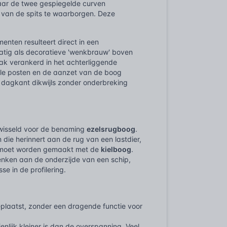
aar de twee gespiegelde curven
t van de spits te waarborgen. Deze
menten resulteert direct in een
atig als decoratieve 'wenkbrauw' boven
aak verankerd in het achterliggende
ale posten en de aanzet van de boog
e dagkant dikwijls zonder onderbreking
ewisseld voor de benaming
ezelsrugboog
.
rm die herinnert aan de rug van een lastdier,
eid moet worden gemaakt met de
kielboog
.
nken aan de onderzijde van een schip,
e in de profilering.
geplaatst, zonder een dragende functie voor
lijk kleiner is dan de overspanning. Veel