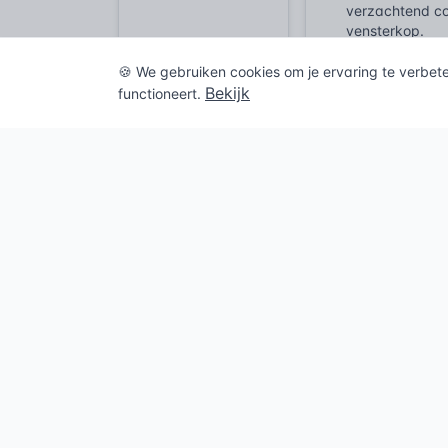
verzachtend co
vensterkop.
Zelfs in de int
🍪 We gebruiken cookies om je ervaring te verbet
deurtjes zijn d
Bekijk
functioneert.
direct aan de k
Kaders bij
Bij de omgang 
vormt hierin de
specifieke geo
de fysieke sta
bouwwerken le
De technische u
Restauratiekwa
stelt eisen aa
bakstenen vari
moderne materi
Normen voor de 
NEN-EN 1467:
B