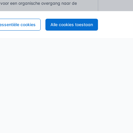
 voor een organische overgang naar de
beeldenkasten. In de paneelvulling van de
 essentiële cookies
Alle cookies toestaan
ur op meubelschaal. Je herkent de vorm
een bolle lijn richting de top.
 van de monumentenzorg. De Erfgoedwet
en waarbij het oorspronkelijke profiel en de
plicht is de norm. Voor elke ingreep die
nning vereist op basis van het Besluit
ingsrichtlijnen van de Stichting Erkende
 (Natuursteen)
essentieel. Deze richtlijn
rofielovergangen moeten worden gehakt. Bij
ehoud van de constructieve logica. Geen
tie verstoren.