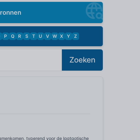
ronnen
O
P
Q
R
S
T
U
V
W
X
Y
Z
Zoeken
samenkomen, typerend voor de laatgotische