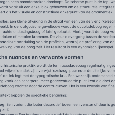
voegen heen ononderbroken doorloopt. De scherpe punt in de top, w
rdt vaak uit een enkel blok gehouwen om de structurele integritei
eert als het visuele en constructieve ankerpunt van de ornamentiek.
alles. Een kleine afwijking in de straal van een van de vier cirkelseg
eeld. In de laatgotische gevelbouw wordt de accoladeboog regelm
, rechte ontlastingsboog of latei geplaatst. Hierbij wordt de boog v
 doken of metalen krammen. De visuele overgang tussen de vertic
aadloze aansluiting van de profielen, waarbij de profilering van d
welving van de boog zelf. Het resultaat is een dynamisch lijnenspel.
che nuances en verwante vormen
tuurhistorische praktijk wordt de term accoladeboog regelmatig ing
l vrijwel identiek zijn, verwijst 'ezelsrug' puur naar de uiterlijke vo
de' de link legt met de typografische krul. Een wezenlijk ondersch
og vaak een scherpere, meer geaccentueerde punt kent die doet de
adeboog zachter door de contra-curven. Het is een kwestie van finess
ontext bepalen de specifieke benaming:
og:
Een variant die louter decoratief boven een venster of deur is 
 zelf.
ladeboog:
Een bredere versie waarbij de hoogte van de boog aanzien