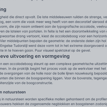
ing
igheid die direct opvalt. De late middeleeuwen ruilden de strenge, ver
g, een vorm die vaak meer weg heeft van een decoratief sieraad da
vorm, die zijn naam ontleent aan de typografische accolade, veelvu
en de lateien van portalen. In feite is het een doorontwikkeling va
 opwaartse drang vertoont, kiest de accoladeboog voor een horizonta
Vier middelpunten bepalen de geometrie: de onderste delen zijn hol 
 Engelse Tudorstijl werd deze vorm tot in het extreme doorgevoerd 
te in te hoeven gaan. Puur visueel spektakel op de gevel.
ieve uitvoering en vormgeving
van een accoladeboog steunt op een complexe geometrische uitzettin
men. In de praktijk begint het proces vaak op de werkvloer met het
 de overgangen van de holle naar de bolle lijnen nauwkeurig bepaa
unten die binnen de boogopening liggen. Voor de bovenste, tegeng
itenzijde van de boogconstructie.
n natuursteen
ng in natuursteen worden specifieke mallen gehanteerd om de profile
ouwers hakken de zogenoemde negblokken en boogstenen zodanig d