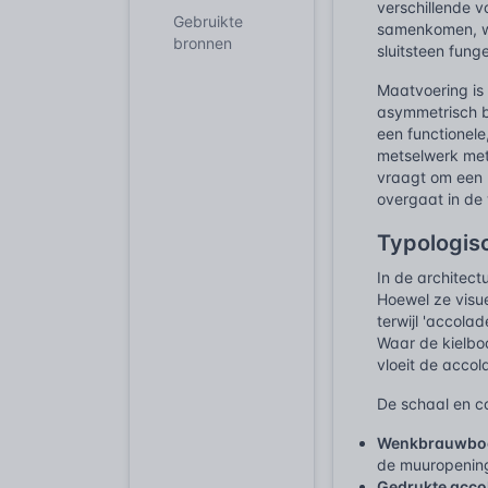
verschillende 
Gebruikte
samenkomen, wo
bronnen
sluitsteen fung
Maatvoering is 
asymmetrisch b
een functionele
metselwerk met
vraagt om een n
overgaat in de 
Typologis
In de architec
Hoewel ze visuee
terwijl 'accola
Waar de kielbo
vloeit de accol
De schaal en c
Wenkbrauwbo
de muuropening
Gedrukte acco