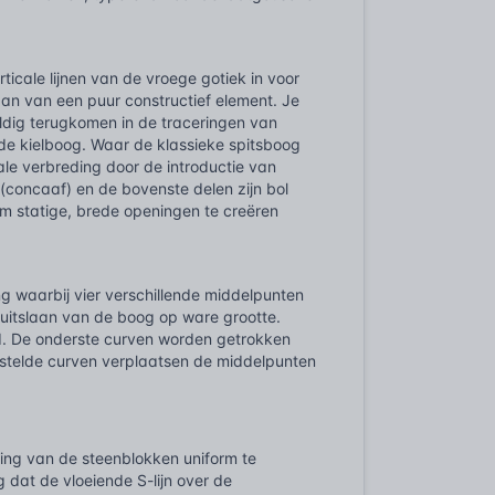
ticale lijnen van de vroege gotiek in voor
n van een puur constructief element. Je
ldig terugkomen in de traceringen van
n de kielboog. Waar de klassieke spitsboog
le verbreding door de introductie van
(concaaf) en de bovenste delen zijn bol
om statige, brede openingen te creëren
g waarbij vier verschillende middelpunten
 uitslaan van de boog op ware grootte.
ld. De onderste curven worden getrokken
estelde curven verplaatsen de middelpunten
ring van de steenblokken uniform te
at de vloeiende S-lijn over de