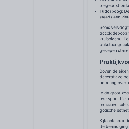
toegepast bij 
Tudorboog:
De 
steeds een vie
Soms vervaagt 
accoladeboog v
kruisbloem. Hi
baksteengotiek
geslepen stenen
Praktijkvo
Boven de eiken
decoratieve bek
hapering over i
In de grote za
overspant hier 
massieve schouw
gotische esthet
Kijk ook naar 
de beëindiging