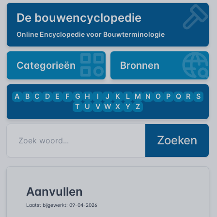
De bouwencyclopedie
Online Encyclopedie voor Bouwterminologie
Categorieën
Bronnen
A
B
C
D
E
F
G
H
I
J
K
L
M
N
O
P
Q
R
S
T
U
V
W
X
Y
Z
Zoeken
Aanvullen
Laatst bijgewerkt: 09-04-2026