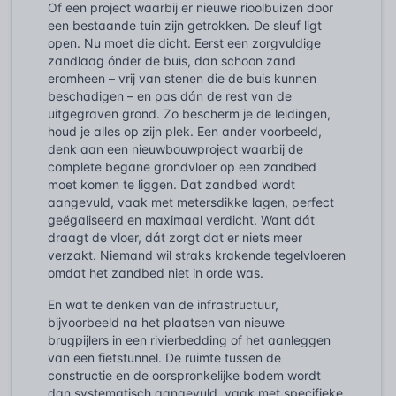
Of een project waarbij er nieuwe rioolbuizen door
een bestaande tuin zijn getrokken. De sleuf ligt
open. Nu moet die dicht. Eerst een zorgvuldige
zandlaag ónder de buis, dan schoon zand
eromheen – vrij van stenen die de buis kunnen
beschadigen – en pas dán de rest van de
uitgegraven grond. Zo bescherm je de leidingen,
houd je alles op zijn plek. Een ander voorbeeld,
denk aan een nieuwbouwproject waarbij de
complete begane grondvloer op een zandbed
moet komen te liggen. Dat zandbed wordt
aangevuld, vaak met metersdikke lagen, perfect
geëgaliseerd en maximaal verdicht. Want dát
draagt de vloer, dát zorgt dat er niets meer
verzakt. Niemand wil straks krakende tegelvloeren
omdat het zandbed niet in orde was.
En wat te denken van de infrastructuur,
bijvoorbeeld na het plaatsen van nieuwe
brugpijlers in een rivierbedding of het aanleggen
van een fietstunnel. De ruimte tussen de
constructie en de oorspronkelijke bodem wordt
dan systematisch aangevuld, vaak met specifieke