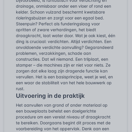
bijvoorbeeld, is fantastisch voor verdichting en
drainage, onmisbaar onder een vloer of rond een
kelder. Schoon vulzand beschermt kwetsbare
rioleringsbuizen en zorgt voor een egaal bed.
Steenpuin? Perfect als funderingslaag voor
opritten of zware verhardingen, het biedt
draagkracht, laat water door. Wat je ook kiest, één
ding is cruciaal: verdichten. Altijd verdichten. Een
onvoldoende verdichte aanvulling? Gegarandeerd
problemen, verzakkingen, schade aan
constructies. Dat wil niemand. Een trilplaat, een
stamper – die machines zijn er niet voor niets. Ze
zorgen dat elke laag zijn dragende functie kan
vervullen. Het is een basisprincipe, weet je wel, en
een waar de stabiliteit van het hele bouwwerk op
rust.
Uitvoering in de praktijk
Het aanvullen van grond of ander materiaal op
een bouwplaats behelst een doelgerichte
procedure om een vereist niveau of draagkracht
te bereiken. Doorgaans begint dit proces met de
voorbereiding van het oppervlak. Denk aan een