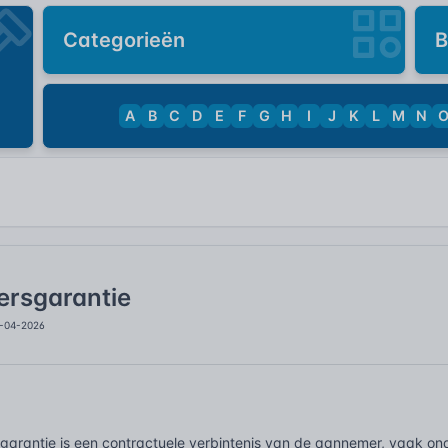
Categorieën
B
A
B
C
D
E
F
G
H
I
J
K
L
M
N
rsgarantie
9-04-2026
arantie is een contractuele verbintenis van de aannemer, vaak on