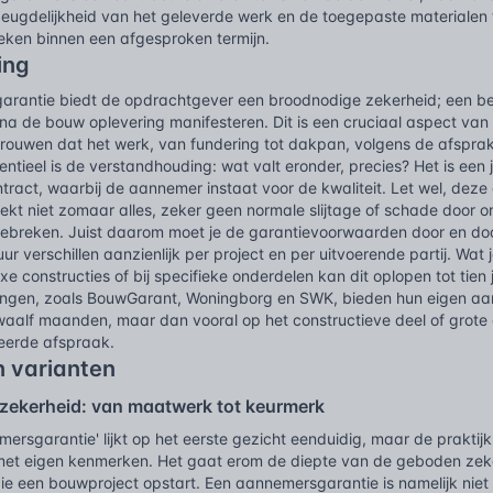
eugdelijkheid van het geleverde werk en de toegepaste materialen t
eken binnen een afgesproken termijn.
ing
rantie biedt de opdrachtgever een broodnodige zekerheid; een 
 na de bouw oplevering manifesteren. Dit is een cruciaal aspect van 
trouwen dat het werk, van fundering tot dakpan, volgens de afspra
entieel is de verstandhouding: wat valt eronder, precies? Het is een
act, waarbij de aannemer instaat voor de kwaliteit. Let wel, deze 
ekt niet zomaar alles, zeker geen normale slijtage of schade door on
breken. Juist daarom moet je de garantievoorwaarden door en door
r verschillen aanzienlijk per project en per uitvoerende partij. Wat je
e constructies of bij specifieke onderdelen kan dit oplopen tot tien
ngen, zoals BouwGarant, Woningborg en SWK, bieden hun eigen aan
aalf maanden, maar dan vooral op het constructieve deel of grote g
leerde afspraak.
n varianten
zekerheid: van maatwerk tot keurmerk
ersgarantie' lijkt op het eerste gezicht eenduidig, maar de prakti
 met eigen kenmerken. Het gaat erom de diepte van de geboden zeker
die een bouwproject opstart. Een aannemersgarantie is namelijk nie