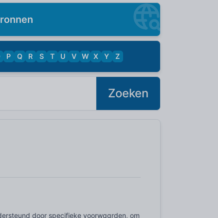
ronnen
O
P
Q
R
S
T
U
V
W
X
Y
Z
Zoeken
dersteund door specifieke voorwaarden, om