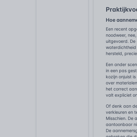
Praktijkv
Hoe aannemer
Een recent opg
noodweer, nee,
uitgevoerd. De 
waterdichtheid 
hersteld, prec
Een ander scen
in een pas gest
kozijn onjuist
over materialen
het correct aan
valt expliciet
Of denk aan de 
verkleuren en 
Misschien. De 
aantoonbaar ni
De aannemersga
gebreken die di