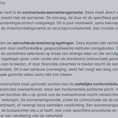
 in.
e vorm is de
contractuele aannemersgarantie
. Deze vloeit direct 
 maakt met de aannemer. De omvang, de duur en de specifieke gebr
aannemingscontract vastgelegd. Dit is puur maatwerk, soms beknopt
 de onderhandelingsruimte en de projectcomplexiteit. Een cruciale 
nnen we
aanvullende waarborgregelingen
. Deze worden niet recht
aar door onafhankelijke, gespecialiseerde instituten aangeboden. 
 de aannemers selecteren op basis van strenge eisen en die vervol
 regelingen gaan vaak verder dan de standaard contractuele garant
 aan te bieden, of door financiële zekerheid te bieden mocht de aan
ersteld. Dit is een serieuze overweging, want het voegt een laag v
uele garantie alleen soms niet kan bieden.
k onderscheid moet gemaakt worden met de
wettelijke conformiteit
 expliciete overeenkomst, maar een fundamentele juridische plicht.
en bezitten die u op grond van de overeenkomst mocht verwachten,
erlangen. De aannemersgarantie, zowel de contractuele als de aanv
verbreedt, of verlengt deze wettelijke verplichting. Een aannemersgar
 de basisrechten die u al heeft, met vaak specifieke procedures en t
ar een verdieping van de zekerheid.