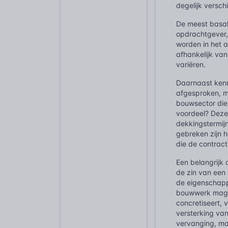
degelijk verschil
De meest basal
opdrachtgever,
worden in het 
afhankelijk van
variëren.
Daarnaast ke
afgesproken, m
bouwsector die
voordeel? Deze
dekkingstermijn
gebreken zijn h
die de contract
Een belangrij
de zin van een
de eigenschapp
bouwwerk mag v
concretiseert, 
versterking van
vervanging, ma