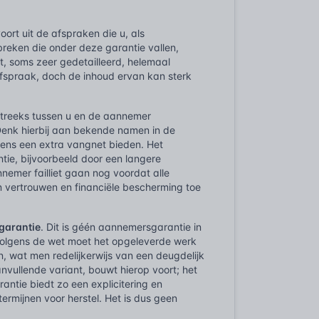
voort uit de afspraken die u, als
eken die onder deze garantie vallen,
, soms zeer gedetailleerd, helemaal
afspraak, doch de inhoud ervan kan sterk
streeks tussen u en de aannemer
Denk hierbij aan bekende namen in de
gens een extra vangnet bieden. Het
ie, bijvoorbeeld door een langere
nemer failliet gaan nog voordat alle
an vertrouwen en financiële bescherming toe
sgarantie
. Dit is géén aannemersgarantie in
 Volgens de wet moet het opgeleverde werk
 wat men redelijkerwijs van een deugdelijk
ullende variant, bouwt hierop voort; het
antie biedt zo een explicitering en
ermijnen voor herstel. Het is dus geen