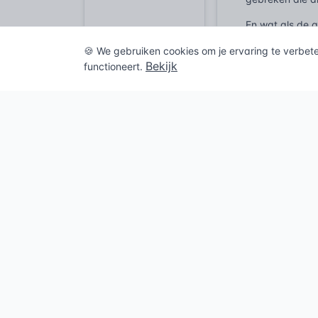
En wat als de 
woning? Een sit
🍪 We gebruiken cookies om je ervaring te verbet
ook een waarbo
Bekijk
functioneert.
aannemer, neem
externe garant
vangnet dat ve
Wettelijk
De aannemersgar
op en vult de b
Wetboek, Titel
vast. Cruciaal 
opdrachtgever 
Wat betekent d
is, en bovendi
Mochten gebreke
basis. De expli
de termijnen er
specifieke proc
daarop, vaak m