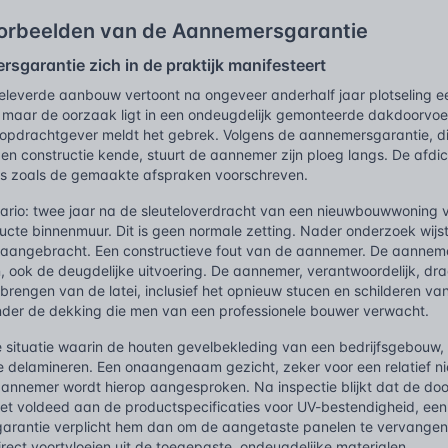
oorbeelden van de Aannemersgarantie
sgarantie zich in de praktijk manifesteert
eleverde aanbouw vertoont na ongeveer anderhalf jaar plotseling e
 maar de oorzaak ligt in een ondeugdelijk gemonteerde dakdoorvoer
opdrachtgever meldt het gebrek. Volgens de aannemersgarantie, die 
en constructie kende, stuurt de aannemer zijn ploeg langs. De afdic
ies zoals de gemaakte afspraken voorschreven.
ario: twee jaar na de sleuteloverdracht van een nieuwbouwwoning v
ucte binnenmuur. Dit is geen normale zetting. Nader onderzoek wijs
 is aangebracht. Een constructieve fout van de aannemer. De aanne
, ook de deugdelijke uitvoering. De aannemer, verantwoordelijk, draa
brengen van de latei, inclusief het opnieuw stucen en schilderen va
 onder de dekking die men van een professionele bouwer verwacht.
situatie waarin de houten gevelbekleding van een bedrijfsgebouw, dr
te delamineren. Een onaangenaam gezicht, zeker voor een relatief n
aannemer wordt hierop aangesproken. Na inspectie blijkt dat de doo
et voldeed aan de productspecificaties voor UV-bestendigheid, een
rantie verplicht hem dan om de aangetaste panelen te vervangen, o
rect voortvloeien uit de toegepaste, ondeugdelijke materialen.