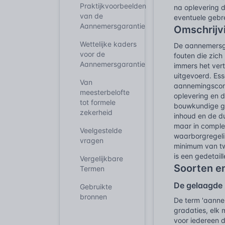
Praktijkvoorbeelden
na oplevering d
van de
eventuele gebr
Aannemersgarantie
Omschrijv
Wettelijke kaders
De aannemersga
voor de
fouten die zich
Aannemersgarantie
immers het ver
uitgevoerd. Ess
Van
aannemingscontr
meesterbelofte
oplevering en d
tot formele
bouwkundige ge
zekerheid
inhoud en de duu
maar in complex
Veelgestelde
waarborgregeli
vragen
minimum van tw
is een gedetail
Vergelijkbare
Soorten e
Termen
De gelaagde 
Gebruikte
bronnen
De term 'aannem
gradaties, elk
voor iedereen 