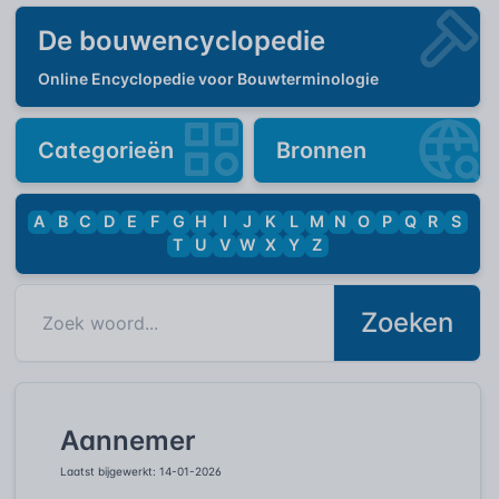
De bouwencyclopedie
Online Encyclopedie voor Bouwterminologie
Categorieën
Bronnen
A
B
C
D
E
F
G
H
I
J
K
L
M
N
O
P
Q
R
S
T
U
V
W
X
Y
Z
Zoeken
Aannemer
Laatst bijgewerkt: 14-01-2026